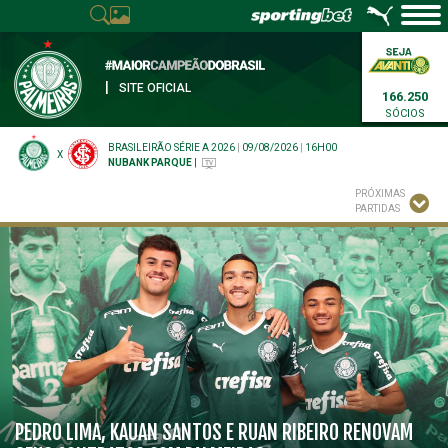
|
SITE OFICIAL
166.250
SÓCIOS
BRASILEIRÃO SÉRIE A 2026
|
09/08/2026
|
16H00
X
NUBANK PARQUE
|
PRÓXIMAS
PARTIDAS
PEDRO LIMA, KAUAN SANTOS E RUAN RIBEIRO RENOVAM