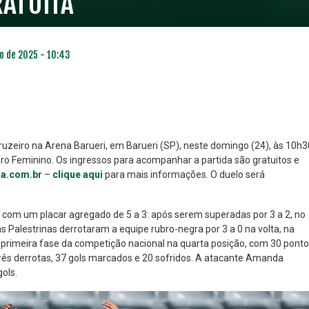
RATUITA
o de 2025 - 10:43
uzeiro na Arena Barueri, em Barueri (SP), neste domingo (24), às 10h3
iro Feminino. Os ingressos para acompanhar a partida são gratuitos e
ga.com.br
–
clique aqui
para mais informações. O duelo será
NO ESPECIAL
PLANO PRATA SUPERIOR
23
85
R$
,01
R$
,52
 com um placar agregado de 5 a 3: após serem superadas por 3 a 2, no
as Palestrinas derrotaram a equipe rubro-negra por 3 a 0 na volta, na
a primeira fase da competição nacional na quarta posição, com 30 pont
três derrotas, 37 gols marcados e 20 sofridos. A atacante Amanda
gols.