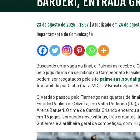
BARUERI; ENTRADA G
23 de agosto de 2025 - 18:57
| Atualizado em
24 de agost
Departamento de Comunicação
Buscando uma vaga na final, o Palmeiras recebe o Cr
pelo jogo de ida da semifinal do Campeonato Brasile
podem ser resgatados pelo site
palmeiras.soudali
PLANO PRATA
PLA
transmitido por Globo (para MG), TV Brasil e SporTV.
46
R$
,04
O Verdão passou pelo Flamengo nas quartas de final
Estádio Raulino de Oliveira, em Volta Redonda (RJ), 
Arena Barueri. O time de Camilla Orlando encerrou 
em 15 jogos, somando nove vitórias, três empates, 
Gutierres é a artilheira geral da competição, com 16 