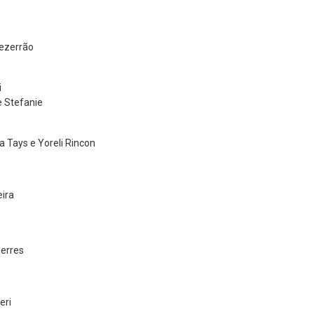
ezerrão
i
e Stefanie
a Tays e Yoreli Rincon
eira
ierres
eri