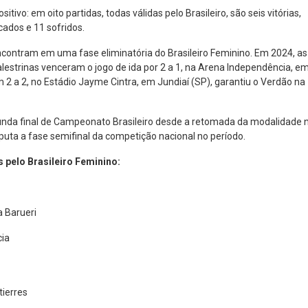
tivo: em oito partidas, todas válidas pelo Brasileiro, são seis vitórias,
ados e 11 sofridos.
ncontram em uma fase eliminatória do Brasileiro Feminino. Em 2024, as
alestrinas venceram o jogo de ida por 2 a 1, na Arena Independência, e
 2 a 2, no Estádio Jayme Cintra, em Jundiaí (SP), garantiu o Verdão na
nda final de Campeonato Brasileiro desde a retomada da modalidade 
sputa a fase semifinal da competição nacional no período.
 pelo Brasileiro Feminino:
a Barueri
ia
tierres