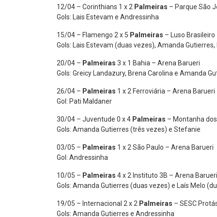
12/04 – Corinthians 1 x 2
Palmeiras
– Parque São J
Gols: Lais Estevam e Andressinha
15/04 – Flamengo 2 x 5
Palmeiras
– Luso Brasileiro
Gols: Lais Estevam (duas vezes), Amanda Gutierres, 
20/04 –
Palmeiras
3 x 1 Bahia – Arena Barueri
Gols: Greicy Landazury, Brena Carolina e Amanda Gu
26/04 –
Palmeiras
1 x 2 Ferroviária – Arena Barueri
Gol: Pati Maldaner
30/04 – Juventude 0 x 4
Palmeiras
– Montanha dos
Gols: Amanda Gutierres (três vezes) e Stefanie
03/05 –
Palmeiras
1 x 2 São Paulo – Arena Barueri
Gol: Andressinha
10/05 –
Palmeiras
4 x 2 Instituto 3B – Arena Baruer
Gols: Amanda Gutierres (duas vezes) e Laís Melo (d
19/05 – Internacional 2 x 2
Palmeiras
– SESC Protás
Gols: Amanda Gutierres e Andressinha