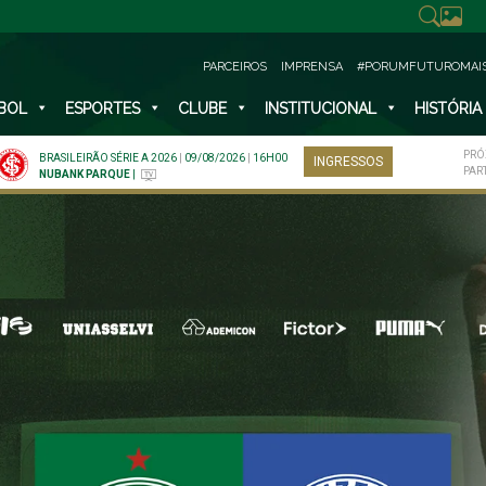
PARCEIROS
IMPRENSA
#PORUMFUTUROMAI
BOL
ESPORTES
CLUBE
INSTITUCIONAL
HISTÓRIA
PRÓ
BRASILEIRÃO SÉRIE A 2026
|
09/08/2026
|
16H00
INGRESSOS
PAR
NUBANK PARQUE
|