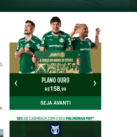
0,
‹
›
PLANO OURO
PL
158
R$
,99
SEJA AVANTI
os