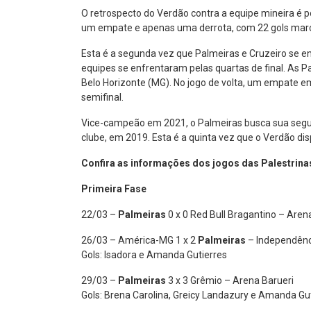
O retrospecto do Verdão contra a equipe mineira é posi
um empate e apenas uma derrota, com 22 gols marc
Esta é a segunda vez que Palmeiras e Cruzeiro se e
equipes se enfrentaram pelas quartas de final. As P
Belo Horizonte (MG). No jogo de volta, um empate em
semifinal.
Vice-campeão em 2021, o Palmeiras busca sua segu
clube, em 2019. Esta é a quinta vez que o Verdão di
Confira as informações dos jogos das Palestrinas
Primeira Fase
22/03 –
Palmeiras
0 x 0 Red Bull Bragantino – Aren
26/03 – América-MG 1 x 2
Palmeiras
– Independênc
Gols: Isadora e Amanda Gutierres
29/03 –
Palmeiras
3 x 3 Grêmio – Arena Barueri
Gols: Brena Carolina, Greicy Landazury e Amanda Gu