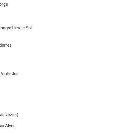
orge
Ingryd Lima e Soll
tierres
 Vinhedos
i
uas vezes)
io Alves