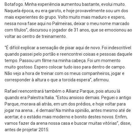
Botafogo. Minha experiência aumentou bastante, evolui muito.
Naquela época, eu era garoto, e hoje provavelmente sou um dos
mais experientes do grupo. Volto muito mais maduro e espero,
nessa nova fase aqui no Palmeiras, deixar o meu nome marcado
com títulos”, discursou o jogador de 31 anos, que se emocionou ao
voltar ao centro de treinamento.
“É difícil explicar a sensação de pisar aqui de novo. Foi indescritível
quando passei pelo portão e reencontrei coisas e pessoas daquele
tempo. Passou um filme na minha cabeça. Foi um momento
muito gostoso. Espero colocar tudo isso para dentro de campo.
Não vejo a hora de treinar com os meus companheiros, jogar e
corresponder à altura o que a torcida espera”, afirmou.
Rafael reencontrará também o Allianz Parque, pois atuou lá
quando era Palestra Italia. “Estou ansioso demais. Peguei o antigo
Parque, morava ali atrás, em um dos prédios, e hoje voltar para
jogar na arena… é demais! Na minha opinião, antes mesmo até de
acertar, é o estádio mais moderno e bonito destes novos. Enfim,
vamos fazer da arena nossa casa e buscar muitas vitórias”, disse,
antes de projetar 2015: