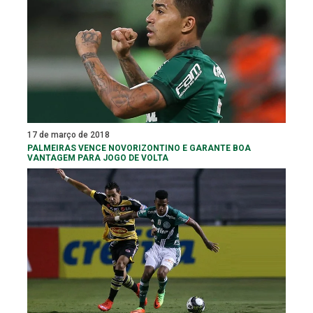
17 de março de 2018
PALMEIRAS VENCE NOVORIZONTINO E GARANTE BOA
VANTAGEM PARA JOGO DE VOLTA