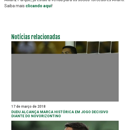
Saiba mais
clicando aqui
!
Notícias relacionadas
17 de março de 2018
DUDU ALCANÇA MARCA HISTÓRICA EM JOGO DECISIVO
DIANTE DO NOVORIZONTINO