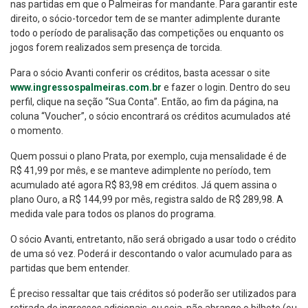
nas partidas em que o Palmeiras for mandante. Para garantir este
direito, o sócio-torcedor tem de se manter adimplente durante
todo o período de paralisação das competições ou enquanto os
jogos forem realizados sem presença de torcida.
Para o sócio Avanti conferir os créditos, basta acessar o site
www.ingressospalmeiras.com.br
e fazer o login. Dentro do seu
perfil, clique na seção “Sua Conta”. Então, ao fim da página, na
coluna “Voucher”, o sócio encontrará os créditos acumulados até
o momento.
Quem possui o plano Prata, por exemplo, cuja mensalidade é de
R$ 41,99 por mês, e se manteve adimplente no período, tem
acumulado até agora R$ 83,98 em créditos. Já quem assina o
plano Ouro, a R$ 144,99 por mês, registra saldo de R$ 289,98. A
medida vale para todos os planos do programa.
O sócio Avanti, entretanto, não será obrigado a usar todo o crédito
de uma só vez. Poderá ir descontando o valor acumulado para as
partidas que bem entender.
É preciso ressaltar que tais créditos só poderão ser utilizados para
retirada de ingressos adicionais, ou seja, não abrange o bilhete (ou