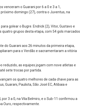
s venceram o Guarani por 6 a 0 e 3 a 1,
 próximo domingo (27), contra o Juventus, na
ara golear o Bugre. Endrick (2), Vitor, Gustavo e
 os quatro grupos desta etapa, com 54 gols marcados
nte do Guarani aos 26 minutos da primeira etapa,
ampliaram para o Verdão e sacramentaram a vitória
po reduzido, as equipes jogam com nove atletas e
até sete trocas por partida.
 avançam os quatro melhores de cada chave para as
s, Guarani, Paulista, São José EC, Atibaia e
or 3 a 0, na Vila Belmiro, e o Sub-11 confirmou a
opa Ouro, respectivamente.