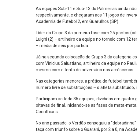
As equipes Sub-11 e Sub-13 do Palmeiras ainda não s
respectivamente, e chegaram aos 11 jogos de invenc
Academia de Futebol 2, em Guarulhos (SP).
Líder do Grupo 3 da primeira fase com 25 pontos (oit
Luighi (2) – artilheiro da equipe no torneio com 12
– média de seis por partida.
Já na segunda colocação do Grupo 3 da categoria com
com Vinicius Salustiano, artilheiro da equipe no Pa
mesmo com o tento do adversário nos acréscimos.
Nas categorias menores, a prática do futebol també
número livre de substituições – o atleta substituído,
Participam ao todo 36 equipes, divididas em quatro
oitavas de final, iniciando-se as fases de mata-mata
Corinthians.
No ano passado, o Verdão conseguiu a “dobradinha” d
taça com triunfo sobre o Guarani, por 2 a 0, na Aca