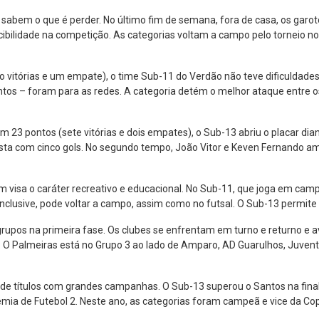
abem o que é perder. No último fim de semana, fora de casa, os garoto
ibilidade na competição. As categorias voltam a campo pelo torneio no
o vitórias e um empate), o time Sub-11 do Verdão não teve dificuldades p
 tentos – foram para as redes. A categoria detém o melhor ataque entre
 23 pontos (sete vitórias e dois empates), o Sub-13 abriu o placar dia
ulista com cinco gols. No segundo tempo, João Vitor e Keven Fernando 
m visa o caráter recreativo e educacional. No Sub-11, que joga em cam
 inclusive, pode voltar a campo, assim como no futsal. O Sub-13 permite 
 grupos na primeira fase. Os clubes se enfrentam em turno e returno e
. O Palmeiras está no Grupo 3 ao lado de Amparo, AD Guarulhos, Juventu
e títulos com grandes campanhas. O Sub-13 superou o Santos na final, p
demia de Futebol 2. Neste ano, as categorias foram campeã e vice da C