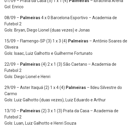
01/09 – Prata da Casa (5) 1 x 1 (4)
Palmeiras
– Ibrachina Arena
Gol: Enrico
08/09 –
Palmeiras
4 x 0 Barcelona Esportivo – Academia de
Futebol 2
Gols: Bryan, Diego Lionel (duas vezes) e Jonas
15/09 – Flamengo-SP (3) 1 x 3 (4)
Palmeiras
– Antônio Soares de
Oliveira
Gols: Isaac, Luiz Galhotto e Guilherme Fortunato
22/09 –
Palmeiras
(4) 2 x 1 (3) São Caetano – Academia de
Futebol 2
Gols: Diego Lionel e Henri
29/09 – Aster Itaquá (2) 1 x 4 (4)
Palmeiras
– Ildeu Silvestre do
Carmo
Gols: Luiz Galhotto (duas vezes), Luiz Eduardo e Arthur
13/10 –
Palmeiras
(2) 3 x 1 (3) Prata da Casa – Academia de
Futebol 2
Gols: Luan, Luiz Galhotto e Henri Souza