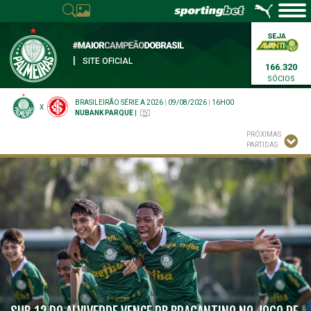
|
SITE OFICIAL
166.320
SÓCIOS
BRASILEIRÃO SÉRIE A 2026
|
09/08/2026
|
16H00
X
NUBANK PARQUE
|
PRÓXIMAS
PARTIDAS