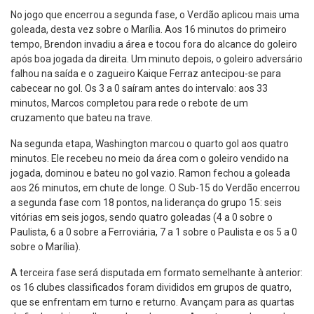
No jogo que encerrou a segunda fase, o Verdão aplicou mais uma
goleada, desta vez sobre o Marília. Aos 16 minutos do primeiro
tempo, Brendon invadiu a área e tocou fora do alcance do goleiro
após boa jogada da direita. Um minuto depois, o goleiro adversário
falhou na saída e o zagueiro Kaique Ferraz antecipou-se para
cabecear no gol. Os 3 a 0 saíram antes do intervalo: aos 33
minutos, Marcos completou para rede o rebote de um
cruzamento que bateu na trave.
Na segunda etapa, Washington marcou o quarto gol aos quatro
minutos. Ele recebeu no meio da área com o goleiro vendido na
jogada, dominou e bateu no gol vazio. Ramon fechou a goleada
aos 26 minutos, em chute de longe. O Sub-15 do Verdão encerrou
a segunda fase com 18 pontos, na liderança do grupo 15: seis
vitórias em seis jogos, sendo quatro goleadas (4 a 0 sobre o
Paulista, 6 a 0 sobre a Ferroviária, 7 a 1 sobre o Paulista e os 5 a 0
sobre o Marília).
A terceira fase será disputada em formato semelhante à anterior:
os 16 clubes classificados foram divididos em grupos de quatro,
que se enfrentam em turno e returno. Avançam para as quartas