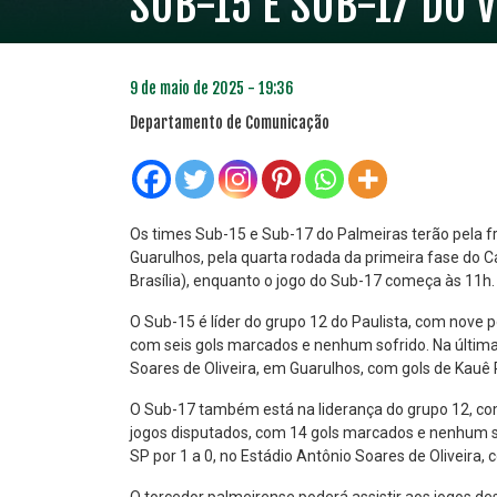
SUB-15 E SUB-17 DO 
9 de maio de 2025 - 19:36
Departamento de Comunicação
Os times Sub-15 e Sub-17 do Palmeiras terão pela f
Guarulhos, pela quarta rodada da primeira fase do C
Brasília), enquanto o jogo do Sub-17 começa às 11h.
PLANO PRATA
PLA
46
O Sub-15 é líder do grupo 12 do Paulista, com nove p
R$
,04
com seis gols marcados e nenhum sofrido. Na última
Soares de Oliveira, em Guarulhos, com gols de Kauê R
O Sub-17 também está na liderança do grupo 12, co
jogos disputados, com 14 gols marcados e nenhum so
SP por 1 a 0, no Estádio Antônio Soares de Oliveira,