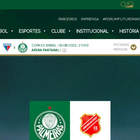
PARCEIROS
IMPRENSA
#PORUMFUTUROMAI
BOL
ESPORTES
CLUBE
INSTITUCIONAL
HISTÓRIA
PRÓXIMAS
COPA DO BRASIL
|
05/08/2026
|
21H30
X
PARTIDAS
ARENA PANTANAL
|