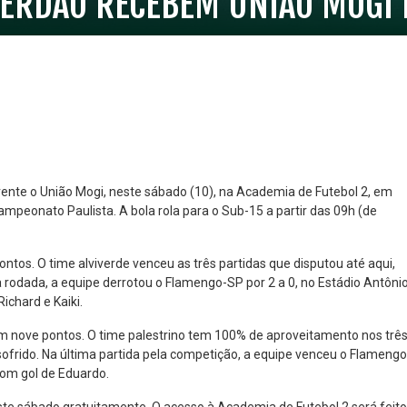
VERDÃO RECEBEM UNIÃO MOGI 
rente o União Mogi, neste sábado (10), na Academia de Futebol 2, em
ampeonato Paulista. A bola rola para o Sub-15 a partir das 09h (de
NO ESPECIAL
PLANO PRATA SUPERIOR
23
85
ontos. O time alviverde venceu as três partidas que disputou até aqui,
R$
,01
R$
,52
 rodada, a equipe derrotou o Flamengo-SP por 2 a 0, no Estádio Antôni
ichard e Kaiki.
m nove pontos. O time palestrino tem 100% de aproveitamento nos trê
frido. Na última partida pela competição, a equipe venceu o Flamengo
 com gol de Eduardo.