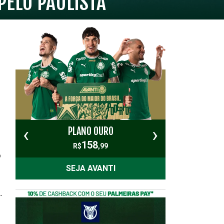
PELO PAULISTA
‹
›
PLANO OURO
PL
158
R$
,99
o
SEJA AVANTI
s
-