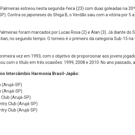
Palmeiras estreou nesta segunda-feira (23) com duas goleadas na 20ª 
P). Contra os japoneses do Shiga B, o Verdão saiu com a vitória por 5 a 
o Palmeiras foram marcados por Lucas Rosa (2) e Alan (3). Já diante do 
istian, no segundo tempo. O torneio é o primeiro da categoria Sub-15 n
primeira vez em 1993, com o objetivo de proporcionar aos jovens jogado
icou com o título em três ocasiões: 1999, 2008 e 2010. No ano passado,
eio Intercâmbio Harmonia Brasil-Japão:
b (Arujá-SP)
b (Arujá-SP)
 Club (Arujá-SP)
try Club (Arujá-SP)
try Club (Arujá-SP)