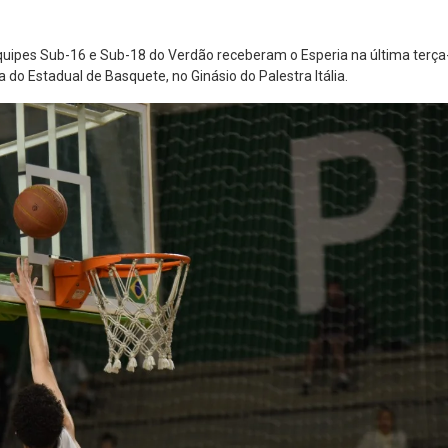
ipes Sub-16 e Sub-18 do Verdão receberam o Esperia na última terça
 do Estadual de Basquete, no Ginásio do Palestra Itália.