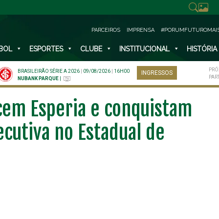
PARCEIROS
IMPRENSA
#PORUMFUTUROMAI
BOL
ESPORTES
CLUBE
INSTITUCIONAL
HISTÓRIA
PRÓ
BRASILEIRÃO SÉRIE A 2026
|
09/08/2026
|
16H00
INGRESSOS
PAR
NUBANK PARQUE
|
cem Esperia e conquistam
ecutiva no Estadual de
NO ESPECIAL
PLANO PRATA SUPERIOR
23
85
R$
,01
R$
,52