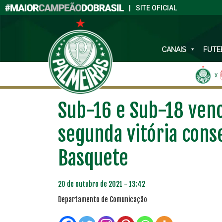
|
SITE OFICIAL
CANAIS
FUTE
X
Sub-16 e Sub-18 ven
segunda vitória cons
Basquete
20 de outubro de 2021 - 13:42
PLANO PRATA
PLA
Departamento de Comunicação
46
R$
,04