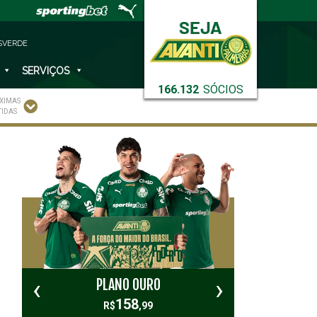
SVERDE
SERVIÇOS
166.132
SÓCIOS
XIMAS
TIDAS
‹
›
PLANO OURO
PL
158
R$
,99