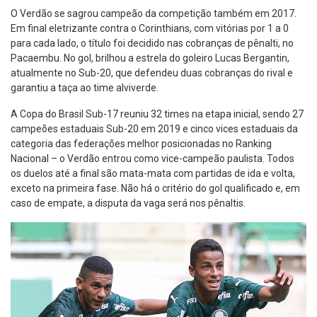
O Verdão se sagrou campeão da competição também em 2017.
Em final eletrizante contra o Corinthians, com vitórias por 1 a 0
para cada lado, o título foi decidido nas cobranças de pênalti, no
Pacaembu. No gol, brilhou a estrela do goleiro Lucas Bergantin,
atualmente no Sub-20, que defendeu duas cobranças do rival e
garantiu a taça ao time alviverde.
A Copa do Brasil Sub-17 reuniu 32 times na etapa inicial, sendo 27
campeões estaduais Sub-20 em 2019 e cinco vices estaduais da
categoria das federações melhor posicionadas no Ranking
Nacional – o Verdão entrou como vice-campeão paulista. Todos
os duelos até a final são mata-mata com partidas de ida e volta,
exceto na primeira fase. Não há o critério do gol qualificado e, em
caso de empate, a disputa da vaga será nos pênaltis.