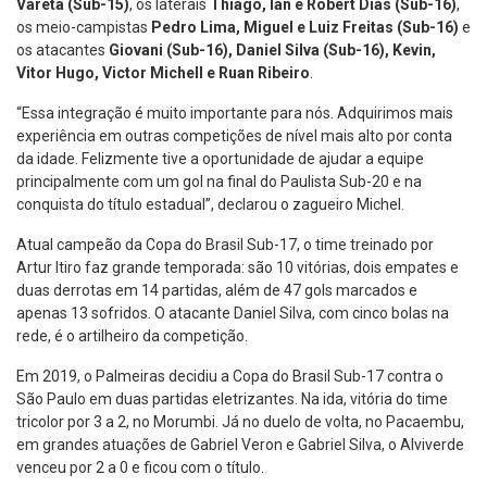
Vareta (Sub-15)
, os laterais
Thiago, Ian e Robert Dias (Sub-16)
,
os meio-campistas
Pedro Lima, Miguel e Luiz Freitas (Sub-16)
e
os atacantes
Giovani (Sub-16), Daniel Silva (Sub-16), Kevin,
Vitor Hugo, Victor Michell e Ruan Ribeiro
.
“Essa integração é muito importante para nós. Adquirimos mais
experiência em outras competições de nível mais alto por conta
da idade. Felizmente tive a oportunidade de ajudar a equipe
principalmente com um gol na final do Paulista Sub-20 e na
conquista do título estadual”, declarou o zagueiro Michel.
Atual campeão da Copa do Brasil Sub-17, o time treinado por
Artur Itiro faz grande temporada: são 10 vitórias, dois empates e
duas derrotas em 14 partidas, além de 47 gols marcados e
apenas 13 sofridos. O atacante Daniel Silva, com cinco bolas na
rede, é o artilheiro da competição.
Em 2019, o Palmeiras decidiu a Copa do Brasil Sub-17 contra o
São Paulo em duas partidas eletrizantes. Na ida, vitória do time
tricolor por 3 a 2, no Morumbi. Já no duelo de volta, no Pacaembu,
em grandes atuações de Gabriel Veron e Gabriel Silva, o Alviverde
venceu por 2 a 0 e ficou com o título.