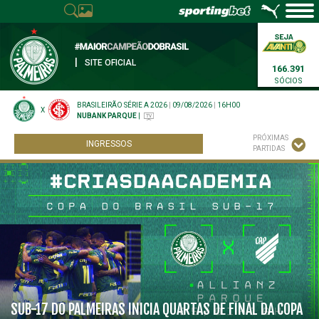
|
SITE OFICIAL
166.391
SÓCIOS
BRASILEIRÃO SÉRIE A 2026
|
09/08/2026
|
16H00
X
NUBANK PARQUE
|
PRÓXIMAS
INGRESSOS
PARTIDAS
SUB-17 DO PALMEIRAS INICIA QUARTAS DE FINAL DA COPA