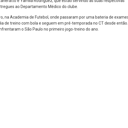
neratto e Yamila Rodríguez, que estão servindo as suas respectivas
ntregues ao Departamento Médico do clube.
iro, na Academia de Futebol, onde passaram por uma bateria de exames
o dia de treino com bola e seguem em pré-temporada no CT desde então.
enfrentaram o São Paulo no primeiro jogo-treino do ano.