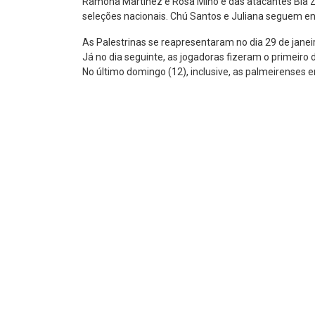
Ramona Martínez e Rosa Miño e das atacantes Bia Za
seleções nacionais. Chú Santos e Juliana seguem e
As Palestrinas se reapresentaram no dia 29 de jane
Já no dia seguinte, as jogadoras fizeram o primeir
No último domingo (12), inclusive, as palmeirenses 