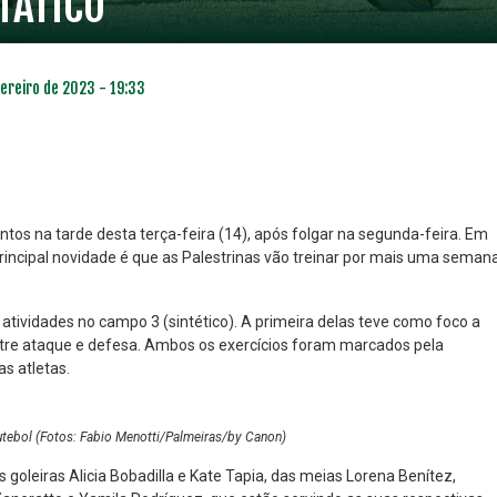
TÁTICO
vereiro de 2023 - 19:33
tos na tarde desta terça-feira (14), após folgar na segunda-feira. Em
principal novidade é que as Palestrinas vão treinar por mais uma seman
NO ESPECIAL
PLANO PRATA SUPERIOR
23
85
atividades no campo 3 (sintético). A primeira delas teve como foco a
R$
,01
R$
,52
ntre ataque e defesa. Ambos os exercícios foram marcados pela
s atletas.
utebol (Fotos: Fabio Menotti/Palmeiras/by Canon)
 goleiras Alicia Bobadilla e Kate Tapia, das meias Lorena Benítez,