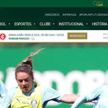
PARCEIROS
IMPRENSA
#PORUMFUTUROMAI
BOL
ESPORTES
CLUBE
INSTITUCIONAL
HISTÓRIA
PRÓ
BRASILEIRÃO SÉRIE A 2026
|
09/08/2026
|
16H00
INGRESSOS
PAR
NUBANK PARQUE
|