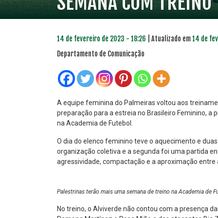
SEMANA COM TREINO 
14 de fevereiro de 2023 - 18:26
| Atualizado em
14 de fe
Departamento de Comunicação
A equipe feminina do Palmeiras voltou aos treinamen
preparação para a estreia no Brasileiro Feminino, a 
na Academia de Futebol.
PLANO PRATA
PLA
46
O dia do elenco feminino teve o aquecimento e duas 
R$
,04
organização coletiva e a segunda foi uma partida e
agressividade, compactação e a aproximação entre a
Palestrinas terão mais uma semana de treino na Academia de F
No treino, o Alviverde não contou com a presença das