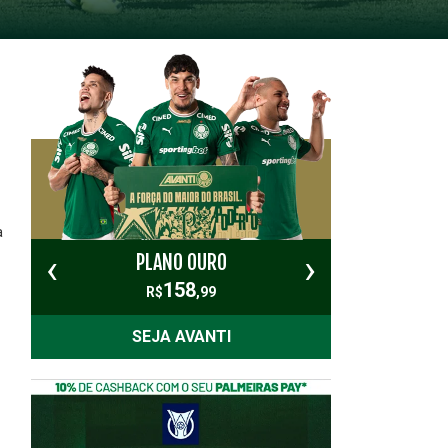
a
‹
›
PLANO OURO
PL
158
R$
,99
SEJA AVANTI