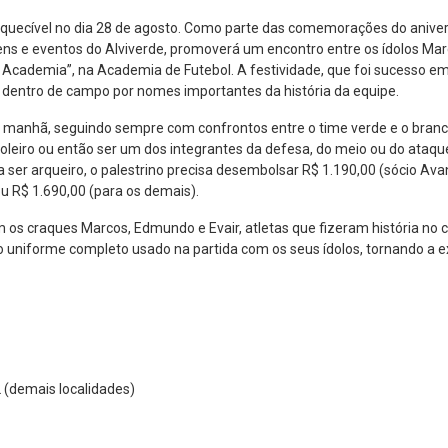
quecível no dia 28 de agosto. Como parte das comemorações do anivers
iagens e eventos do Alviverde, promoverá um encontro entre os ídolos Ma
cademia”, na Academia de Futebol. A festividade, que foi sucesso em
 dentro de campo por nomes importantes da história da equipe.
s da manhã, seguindo sempre com confrontos entre o time verde e o bra
oleiro ou então ser um dos integrantes da defesa, do meio ou do ataq
a ser arqueiro, o palestrino precisa desembolsar R$ 1.190,00 (sócio Avan
ou R$ 1.690,00 (para os demais).
m os craques Marcos, Edmundo e Evair, atletas que fizeram história no
 uniforme completo usado na partida com os seus ídolos, tornando a e
 (demais localidades)