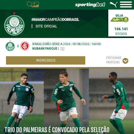
|
SITE OFICIAL
166.141
SÓCIOS
BRASILEIRÃO SÉRIE A 2026
|
09/08/2026
|
16H00
X
NUBANK PARQUE
|
PRÓXIMAS
INGRESSOS
PARTIDAS
TRIO DO PALMEIRAS É CONVOCADO PELA SELEÇÃO