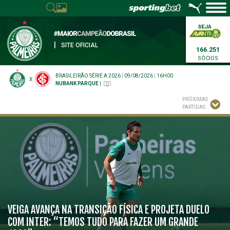
|
SITE OFICIAL
166.251
SÓCIOS
BRASILEIRÃO SÉRIE A 2026
|
09/08/2026
|
16H00
X
NUBANK PARQUE
|
PRÓXIMAS
PARTIDAS
VEIGA AVANÇA NA TRANSIÇÃO FÍSICA E PROJETA DUELO
COM INTER: “TEMOS TUDO PARA FAZER UM GRANDE