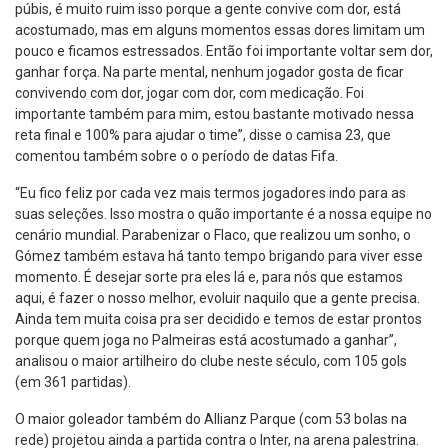
púbis, é muito ruim isso porque a gente convive com dor, está
acostumado, mas em alguns momentos essas dores limitam um
pouco e ficamos estressados. Então foi importante voltar sem dor,
ganhar força. Na parte mental, nenhum jogador gosta de ficar
convivendo com dor, jogar com dor, com medicação. Foi
importante também para mim, estou bastante motivado nessa
reta final e 100% para ajudar o time”, disse o camisa 23, que
comentou também sobre o o período de datas Fifa.
“Eu fico feliz por cada vez mais termos jogadores indo para as
suas seleções. Isso mostra o quão importante é a nossa equipe no
cenário mundial. Parabenizar o Flaco, que realizou um sonho, o
Gómez também estava há tanto tempo brigando para viver esse
momento. É desejar sorte pra eles lá e, para nós que estamos
aqui, é fazer o nosso melhor, evoluir naquilo que a gente precisa.
Ainda tem muita coisa pra ser decidido e temos de estar prontos
porque quem joga no Palmeiras está acostumado a ganhar”,
analisou o maior artilheiro do clube neste século, com 105 gols
(em 361 partidas).
O maior goleador também do Allianz Parque (com 53 bolas na
rede) projetou ainda a partida contra o Inter, na arena palestrina.