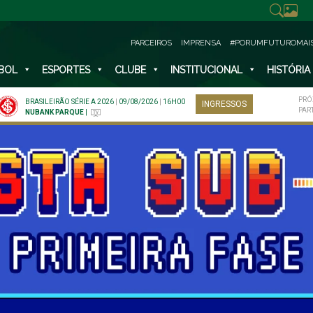
PARCEIROS
IMPRENSA
#PORUMFUTUROMAI
BOL
ESPORTES
CLUBE
INSTITUCIONAL
HISTÓRIA
PRÓ
BRASILEIRÃO SÉRIE A 2026
|
09/08/2026
|
16H00
INGRESSOS
PAR
NUBANK PARQUE
|