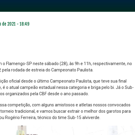
o de 2021 - 18:49
 o Flamengo-SP neste sábado (28), às 9h e 11h, respectivamente, no
, pela rodada de estreia do Campeonato Paulista.
NO ESPECIAL
PLANO PRATA SUPERIOR
ção oficial desde o último Campeonato Paulista, que teve sua final
23
85
 é o atual campeão estadual nessa categoria e briga pelo bi. Já o Sub-
R$
,01
R$
,52
ios organizados pela CBF desde o ano passado.
ssa competição, com alguns amistosos e atletas nossos convocados
torneio tradicional, e vamos buscar extrair o melhor dos garotos para
u Rogério Ferreira, técnico do time Sub-15 alviverde.