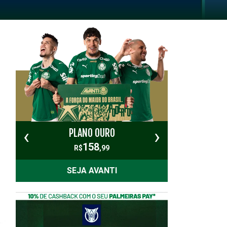
‹
›
PLANO OURO
PL
158
R$
,99
SEJA AVANTI