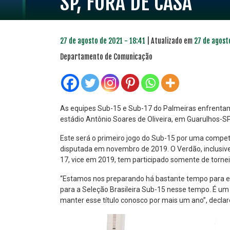
SP, FORA DE CASA
27 de agosto de 2021 - 18:41
| Atualizado em
27 de agost
Departamento de Comunicação
As equipes Sub-15 e Sub-17 do Palmeiras enfrentam
estádio Antônio Soares de Oliveira, em Guarulhos-SP
PLANO PRATA
PLA
Este será o primeiro jogo do Sub-15 por uma competi
46
disputada em novembro de 2019. O Verdão, inclusive,
R$
,04
17, vice em 2019, tem participado somente de torne
“Estamos nos preparando há bastante tempo para e
para a Seleção Brasileira Sub-15 nesse tempo. É um 
manter esse título conosco por mais um ano”, declaro