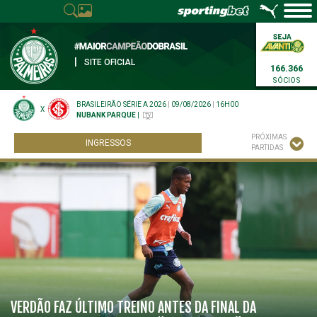
|
SITE OFICIAL
166.366
SÓCIOS
BRASILEIRÃO SÉRIE A 2026
|
09/08/2026
|
16H00
X
NUBANK PARQUE
|
PRÓXIMAS
INGRESSOS
PARTIDAS
VERDÃO FAZ ÚLTIMO TREINO ANTES DA FINAL DA