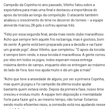
Campeão da Copinha no ano passado, Vitinho falou sobre a
expectativa para mais uma final e destacou a importância do
apoio da torcida ao longo da competição. O atacante também
analisou o crescimento do time no decorrer do torneio – a equipe
alviverde marcou 28 gols e sofreu apenas três.
“Feliz por essa segunda final, ainda mais neste clube maravilhoso.
Acho que sempre tem aquele frio na barriga, mas é gostoso, bom
de sentir. A gente está bem preparado para a decisão e vai fazer
um grande jogo”, disse Vitinho, que completou: “O apoio da torcida
é sempre bem-vindo, e essa torcida é maravilhosa. A gente correu
por eles em todos os jogos, todos esperam nossa entrega
máxima dentro de campo, enquanto eles se entregam ao máximo
do lado de fora. Isso nos ajuda muito e dá um gás a mais”.
“Acho que teve a ansiedade de alguns, por ser a primeira Copinha,
mas quem já jogou e foi campeão da última soube ajudar
bastante quem estava vindo. Depois da primeira fase, nosso time
cresceu e evoluiu muito. A equipe tem disposição e mentalidade
forte para fazer gol e, ao mesmo tempo, não tomar. Estamos
sendo muito eficientes nisso, a comissão está nos ajudando nesse