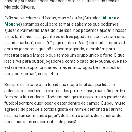
espera por novas oportunidades entre os 11 iniciais do técnico
Marcelo Oliveira.
“Não sei se criamos dúvidas, mas nós três (Cristaldo,
Allione
e
Mouche
) estamos aqui para somar e sabemos que podemos
ajudar o Palmeiras. Mais do que isso, nós podemos ajudar o nosso
time, tanto nós três quanto os outros jogadores que fizeram uma
grande partida”, disse. “(O jogo contra o Avaí) foi muito importante
para os jogadores que não vinham jogando, e também para
mostrar para o Marcelo que temos um grupo unido e forte. E que
isso sirva para outros jogadores, como o caso do Mouche, que não
estava tendo oportunidades, mas entrou, jogou bem e mostrou
que pode somar”, completou.
Sempre solicitado pela torcida na etapa final das partidas, o
palestrino reconhece o carinho dos palmeirense, mas não perde o
foco pela titularidade. “Todo mundo gosta disso, mas o jogador de
futebol sempre quer jogar e estar dentro de campo. Eu sou muito
agradecido porque a torcida gosta de mim e demonstra carinho,
mas eu também quero jogar”, declarou o atleta, demonstrando
apoio aos seus concorrentes de posição.