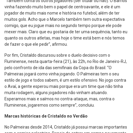
“Também conta os outros jogadores (ser titular ou não). O Barrios
vinha fazendo muito bem o papel de centroavante, e ele é um
jogador de muito mais nome e história no futebol, além de ter
muitos gols. Acho que o Marcelo também tem outra expectativa
comigo, que eu jogue mais no segundo tempo porque ele pode
mexer mais. Claro que eu gostaria de ter uma sequência, tanto eu
quanto os outros atletas, mas hoje o time está bem e nós temos
de fazer o que ele pedir”, afirmou.
Por fim, Cristaldo discursou sobre o duelo decisivo com o
Fluminense, nesta quarta-feira (21), às 22h, no Rio de Janeiro-RJ,
pelo confronto de ida das semifinais da Copa do Brasil. “O
Palmeiras jogará como vinha jogando. O Palmeiras tem o seu
estilo de jogo e todos sabem, é um estilo ofensivo. No jogo contra
o Avaí, a gente esperou mais porque era um time que não tinha
muita rodagem, alguns jogadores não vinham atuando.
Esperamos mais e saímos no contra-ataque, mas, contra o
Fluminense, jogaremos como sempre”, concluiu.
Marcas históricas de Cristaldo no Verdão
No Palmeiras desde 2014, Cristaldo já possui marcas importantes