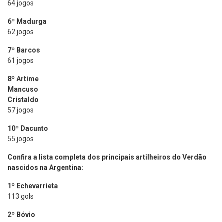
64 jogos
6º Madurga
62 jogos
7º Barcos
61 jogos
8º Artime
Mancuso
Cristaldo
57 jogos
10º Dacunto
55 jogos
Confira a lista completa dos principais artilheiros do Verdão
nascidos na Argentina:
1º Echevarrieta
113 gols
2º Bóvio