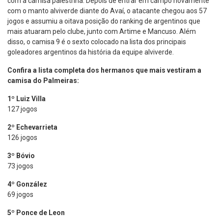
com a camisa palestrina. Depois de entrar em campo novamente
com o manto alviverde diante do Avaí, o atacante chegou aos 57
jogos e assumiu a oitava posição do ranking de argentinos que
mais atuaram pelo clube, junto com Artime e Mancuso. Além
disso, o camisa 9 é o sexto colocado na lista dos principais
goleadores argentinos da história da equipe alviverde.
Confira a lista completa dos hermanos que mais vestiram a
camisa do Palmeiras:
1º Luiz Villa
127 jogos
2º Echevarrieta
126 jogos
3º Bóvio
73 jogos
4º González
69 jogos
5º Ponce de Leon