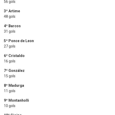
56 gols
3º Artime
48 gols
4º Barcos
31 gols
5º Ponce de Leon
27 gols
6º Cristaldo
16 gols
7º González
15 gols
8º Madurga
11 gols
9º Montanholli
10 gols