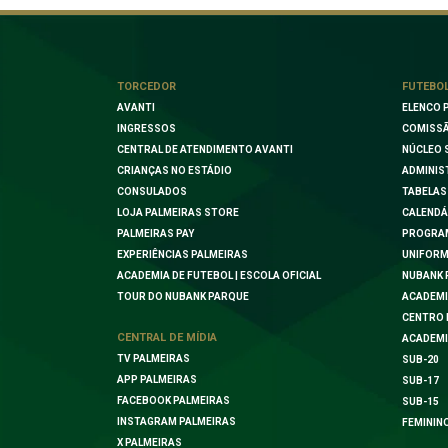
TORCEDOR
FUTEBO
AVANTI
ELENCO 
INGRESSOS
COMISSÃ
CENTRAL DE ATENDIMENTO AVANTI
NÚCLEO 
CRIANÇAS NO ESTÁDIO
ADMINIS
CONSULADOS
TABELAS
LOJA PALMEIRAS STORE
CALENDÁ
PALMEIRAS PAY
PROGRA
EXPERIÊNCIAS PALMEIRAS
UNIFORM
ACADEMIA DE FUTEBOL | ESCOLA OFICIAL
NUBANK 
TOUR DO NUBANK PARQUE
ACADEMI
CENTRO 
CENTRAL DE MÍDIA
ACADEMI
TV PALMEIRAS
SUB-20
APP PALMEIRAS
SUB-17
FACEBOOK PALMEIRAS
SUB-15
INSTAGRAM PALMEIRAS
FEMININ
X PALMEIRAS