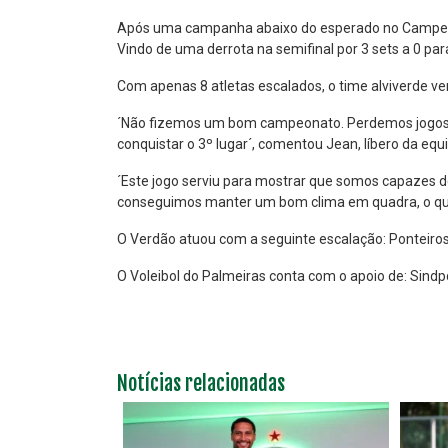
Após uma campanha abaixo do esperado no Campeonat
Vindo de uma derrota na semifinal por 3 sets a 0 pa
Com apenas 8 atletas escalados, o time alviverde v
´Não fizemos um bom campeonato. Perdemos jogos 
conquistar o 3º lugar´, comentou Jean, líbero da eq
´Este jogo serviu para mostrar que somos capazes d
conseguimos manter um bom clima em quadra, o que no
O Verdão atuou com a seguinte escalação: Ponteiros –
O Voleibol do Palmeiras conta com o apoio de: Sindp
Notícias relacionadas