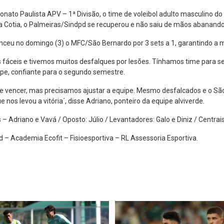
o Paulista APV – 1ª Divisão, o time de voleibol adulto masculino do 
ra Cotia, o Palmeiras/Sindpd se recuperou e não saiu de mãos abanando
enceu no domingo (3) o MFC/São Bernardo por 3 sets a 1, garantindo a 
fáceis e tivemos muitos desfalques por lesões. Tínhamos time para
uipe, confiante para o segundo semestre.
e vencer, mas precisamos ajustar a equipe. Mesmo desfalcados e o Sã
s levou a vitória´, disse Adriano, ponteiro da equipe alviverde.
 Adriano e Vavá / Oposto: Júlio / Levantadores: Galo e Diniz / Centrais:
d – Academia Ecofit – Fisioesportiva – RL Assessoria Esportiva.