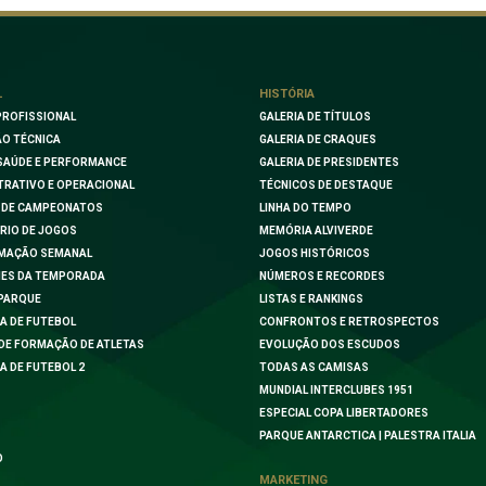
L
HISTÓRIA
PROFISSIONAL
GALERIA DE TÍTULOS
O TÉCNICA
GALERIA DE CRAQUES
SAÚDE E PERFORMANCE
GALERIA DE PRESIDENTES
TRATIVO E OPERACIONAL
TÉCNICOS DE DESTAQUE
 DE CAMPEONATOS
LINHA DO TEMPO
RIO DE JOGOS
MEMÓRIA ALVIVERDE
MAÇÃO SEMANAL
JOGOS HISTÓRICOS
ES DA TEMPORADA
NÚMEROS E RECORDES
PARQUE
LISTAS E RANKINGS
A DE FUTEBOL
CONFRONTOS E RETROSPECTOS
DE FORMAÇÃO DE ATLETAS
EVOLUÇÃO DOS ESCUDOS
A DE FUTEBOL 2
TODAS AS CAMISAS
MUNDIAL INTERCLUBES 1951
ESPECIAL COPA LIBERTADORES
PARQUE ANTARCTICA | PALESTRA ITALIA
O
MARKETING