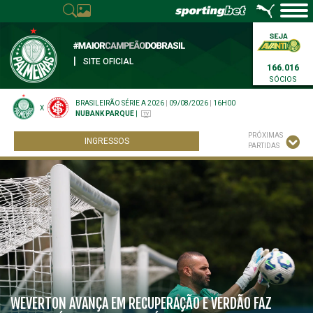
|
SITE OFICIAL
166.016
SÓCIOS
BRASILEIRÃO SÉRIE A 2026
|
09/08/2026
|
16H00
X
NUBANK PARQUE
|
PRÓXIMAS
INGRESSOS
PARTIDAS
WEVERTON AVANÇA EM RECUPERAÇÃO E VERDÃO FAZ