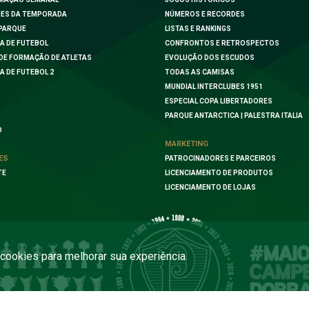
ES DA TEMPORADA
NÚMEROS E RECORDES
PARQUE
LISTAS E RANKINGS
A DE FUTEBOL
CONFRONTOS E RETROSPECTOS
DE FORMAÇÃO DE ATLETAS
EVOLUÇÃO DOS ESCUDOS
A DE FUTEBOL 2
TODAS AS CAMISAS
MUNDIAL INTERCLUBES 1951
ESPECIAL COPA LIBERTADORES
PARQUE ANTARCTICA | PALESTRA ITALIA
O
MARKETING
ES
PATROCINADORES E PARCEIROS
TE
LICENCIAMENTO DE PRODUTOS
LICENCIAMENTO DE LOJAS
a cookies para melhorar sua experiência.