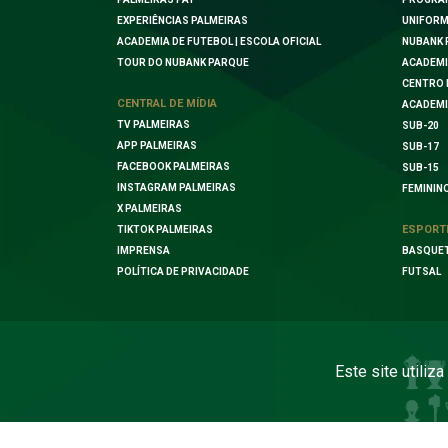
EXPERIÊNCIAS PALMEIRAS
UNIFORM
ACADEMIA DE FUTEBOL | ESCOLA OFICIAL
NUBANK 
TOUR DO NUBANK PARQUE
ACADEMI
CENTRO 
CENTRAL DE MÍDIA
ACADEMI
TV PALMEIRAS
SUB-20
APP PALMEIRAS
SUB-17
FACEBOOK PALMEIRAS
SUB-15
INSTAGRAM PALMEIRAS
FEMININ
X PALMEIRAS
ESPORT
TIKTOK PALMEIRAS
IMPRENSA
BASQUE
POLÍTICA DE PRIVACIDADE
FUTSAL
Este site utiliz