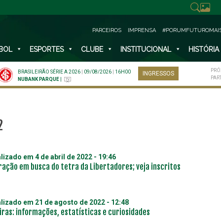
PARCEIROS
IMPRENSA
#PORUMFUTUROMAI
BOL
ESPORTES
CLUBE
INSTITUCIONAL
HISTÓRIA
PRÓ
BRASILEIRÃO SÉRIE A 2026
|
09/08/2026
|
16H00
INGRESSOS
PAR
NUBANK PARQUE
|
2
alizado em
4 de abril de 2022 - 19:46
ração em busca do tetra da Libertadores; veja inscritos
alizado em
21 de agosto de 2022 - 12:48
iras: informações, estatísticas e curiosidades