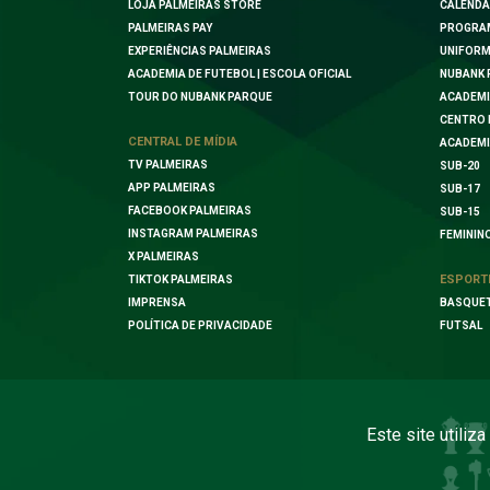
LOJA PALMEIRAS STORE
CALENDÁ
PALMEIRAS PAY
PROGRA
EXPERIÊNCIAS PALMEIRAS
UNIFORM
ACADEMIA DE FUTEBOL | ESCOLA OFICIAL
NUBANK 
TOUR DO NUBANK PARQUE
ACADEMI
CENTRO 
CENTRAL DE MÍDIA
ACADEMI
TV PALMEIRAS
SUB-20
APP PALMEIRAS
SUB-17
FACEBOOK PALMEIRAS
SUB-15
INSTAGRAM PALMEIRAS
FEMININ
X PALMEIRAS
ESPORT
TIKTOK PALMEIRAS
IMPRENSA
BASQUE
POLÍTICA DE PRIVACIDADE
FUTSAL
Este site utiliz