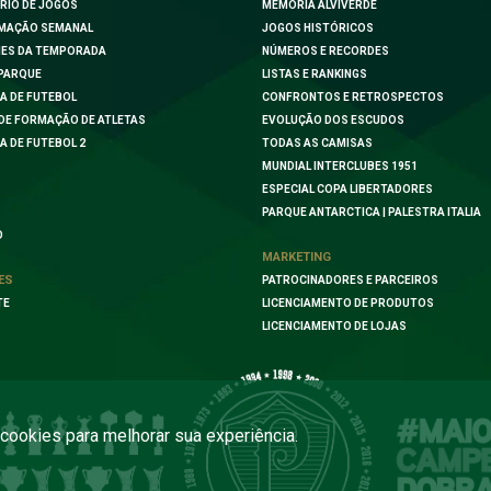
RIO DE JOGOS
MEMÓRIA ALVIVERDE
MAÇÃO SEMANAL
JOGOS HISTÓRICOS
ES DA TEMPORADA
NÚMEROS E RECORDES
PARQUE
LISTAS E RANKINGS
A DE FUTEBOL
CONFRONTOS E RETROSPECTOS
DE FORMAÇÃO DE ATLETAS
EVOLUÇÃO DOS ESCUDOS
A DE FUTEBOL 2
TODAS AS CAMISAS
MUNDIAL INTERCLUBES 1951
ESPECIAL COPA LIBERTADORES
PARQUE ANTARCTICA | PALESTRA ITALIA
O
MARKETING
ES
PATROCINADORES E PARCEIROS
TE
LICENCIAMENTO DE PRODUTOS
LICENCIAMENTO DE LOJAS
a cookies para melhorar sua experiência.