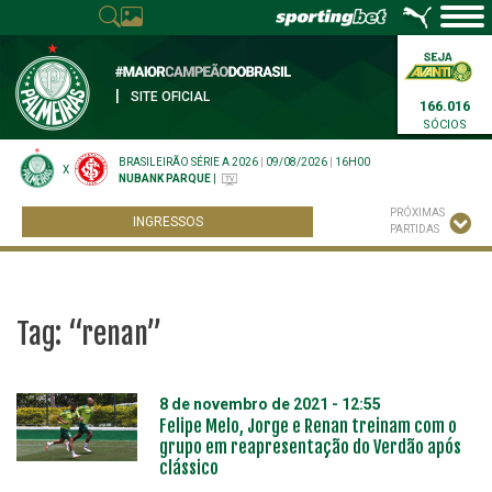
|
SITE OFICIAL
166.016
SÓCIOS
BRASILEIRÃO SÉRIE A 2026
|
09/08/2026
|
16H00
X
NUBANK PARQUE
|
PRÓXIMAS
INGRESSOS
PARTIDAS
Tag:
“renan”
8 de novembro de 2021 - 12:55
Felipe Melo, Jorge e Renan treinam com o
grupo em reapresentação do Verdão após
clássico