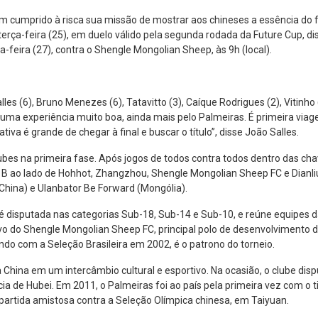
m cumprido à risca sua missão de mostrar aos chineses a essência do f
 terça-feira (25), em duelo válido pela segunda rodada da Future Cup, 
-feira (27), contra o Shengle Mongolian Sheep, às 9h (local).
s (6), Bruno Menezes (6), Tatavitto (3), Caíque Rodrigues (2), Vitinho (
“É uma experiência muito boa, ainda mais pelo Palmeiras. É primeira vi
iva é grande de chegar à final e buscar o título”, disse João Salles.
ubes na primeira fase. Após jogos de todos contra todos dentro das cha
B ao lado de Hohhot, Zhangzhou, Shengle Mongolian Sheep FC e Dianliu 
China) e Ulanbator Be Forward (Mongólia).
é disputada nas categorias Sub-18, Sub-14 e Sub-10, e reúne equipes da
vo do Shengle Mongolian Sheep FC, principal polo de desenvolvimento do 
o com a Seleção Brasileira em 2002, é o patrono do torneio.
China em um intercâmbio cultural e esportivo. Na ocasião, o clube disp
ia de Hubei. Em 2011, o Palmeiras foi ao país pela primeira vez com o 
artida amistosa contra a Seleção Olímpica chinesa, em Taiyuan.