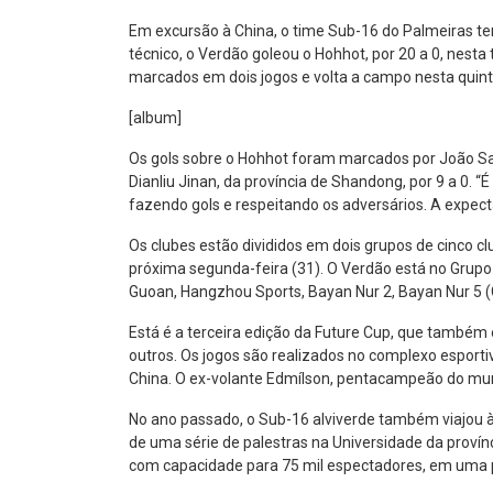
Em excursão à China, o time Sub-16 do Palmeiras te
técnico, o Verdão goleou o Hohhot, por 20 a 0, nesta
marcados em dois jogos e volta a campo nesta quinta
[album]
Os gols sobre o Hohhot foram marcados por João Salle
Dianliu Jinan, da província de Shandong, por 9 a 0. 
fazendo gols e respeitando os adversários. A expectat
Os clubes estão divididos em dois grupos de cinco cl
próxima segunda-feira (31). O Verdão está no Grupo 
Guoan, Hangzhou Sports, Bayan Nur 2, Bayan Nur 5 (
Está é a terceira edição da Future Cup, que também 
outros. Os jogos são realizados no complexo esporti
China. O ex-volante Edmílson, pentacampeão do mund
No ano passado, o Sub-16 alviverde também viajou à 
de uma série de palestras na Universidade da provínc
com capacidade para 75 mil espectadores, em uma p