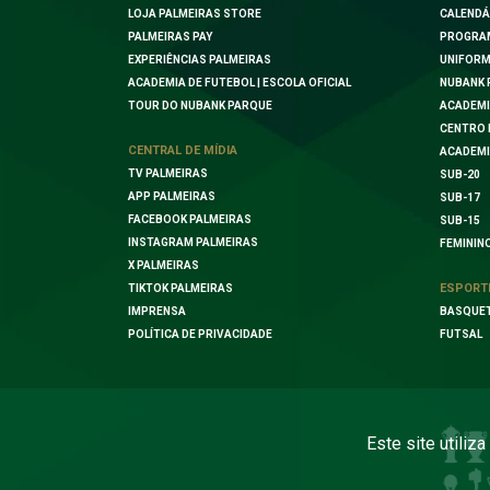
LOJA PALMEIRAS STORE
CALENDÁ
PALMEIRAS PAY
PROGRA
EXPERIÊNCIAS PALMEIRAS
UNIFORM
ACADEMIA DE FUTEBOL | ESCOLA OFICIAL
NUBANK 
TOUR DO NUBANK PARQUE
ACADEMI
CENTRO 
CENTRAL DE MÍDIA
ACADEMI
TV PALMEIRAS
SUB-20
APP PALMEIRAS
SUB-17
FACEBOOK PALMEIRAS
SUB-15
INSTAGRAM PALMEIRAS
FEMININ
X PALMEIRAS
ESPORT
TIKTOK PALMEIRAS
IMPRENSA
BASQUE
POLÍTICA DE PRIVACIDADE
FUTSAL
Este site utiliz