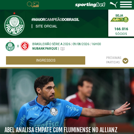
|
SITE OFICIAL
166.016
SÓCIOS
BRASILEIRÃO SÉRIE A 2026
|
09/08/2026
|
16H00
X
NUBANK PARQUE
|
PRÓXIMAS
INGRESSOS
PARTIDAS
ABEL ANALISA EMPATE COM FLUMINENSE NO ALLIANZ