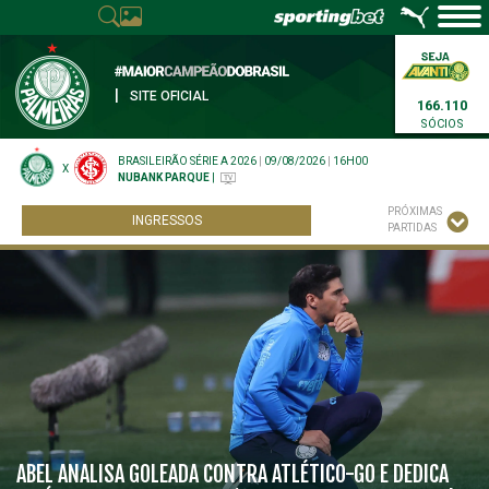
|
SITE OFICIAL
166.110
SÓCIOS
BRASILEIRÃO SÉRIE A 2026
|
09/08/2026
|
16H00
X
NUBANK PARQUE
|
PRÓXIMAS
INGRESSOS
PARTIDAS
ABEL ANALISA GOLEADA CONTRA ATLÉTICO-GO E DEDICA