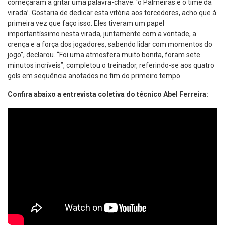
começaram a gritar uma palavra-chave: ‘o Palmeiras é o time da
virada’. Gostaria de dedicar esta vitória aos torcedores, acho que á
primeira vez que faço isso. Eles tiveram um papel
importantíssimo nesta virada, juntamente com a vontade, a
crença e a força dos jogadores, sabendo lidar com momentos do
jogo”, declarou. “Foi uma atmosfera muito bonita, foram sete
minutos incríveis”, completou o treinador, referindo-se aos quatro
gols em sequência anotados no fim do primeiro tempo.
Confira abaixo a entrevista coletiva do técnico Abel Ferreira: