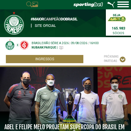
|
SITE OFICIAL
165.983
SÓCIOS
BRASILEIRÃO SÉRIE A 2026
|
09/08/2026
|
16H00
X
NUBANK PARQUE
|
PRÓXIMAS
INGRESSOS
PARTIDAS
ABEL E FELIPE MELO PROJETAM SUPERCOPA DO BRASIL EM