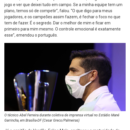
jogo e ver que deixei tudo em campo. Se a minha equipe tem um
plano, temos só de competir”, falou. “O que digo para meus
jogadores, e os campeões assim fazem, é fechar o foco no que
tem de fazer. É o segredo. Dar o melhor de mim e ficar em
primeiro para mim mesmo. O controle emocional é exatamente
esse”, emendou o português.
O técnico Abel Ferreira durante coletiva de imprensa virtual no Estádio Mané
Garrincha, em Brasília-DF (Cesar Greco/Palmeiras)