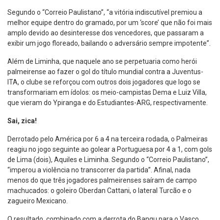
Segundo o “Correio Paulistano”, “a vitória indiscutível premiou a
melhor equipe dentro do gramado, por um ‘score’ que não foi mais
amplo devido ao desinteresse dos vencedores, que passaram a
exibir um jogo floreado, bailando o adversário sempre impotente”.
Além de Liminha, que naquele ano se perpetuaria como herói
palmeirense ao fazer o gol do título mundial contra a Juventus-
ITA, o clube se reforçou com outros dois jogadores que logo se
transformariam em ídolos: os meio-campistas Dema e Luiz Villa,
que vieram do Ypiranga e do Estudiantes-ARG, respectivamente.
Sai, zica!
Derrotado pelo América por 6 a 4 na terceira rodada, o Palmeiras
reagiu no jogo seguinte ao golear a Portuguesa por 4 a 1, com gols
de Lima (dois), Aquiles e Liminha. Segundo o “Correio Paulistano”,
“imperou a violência no transcorrer da partida”. Afinal, nada
menos do que três jogadores palmeirenses saíram de campo
machucados: o goleiro Oberdan Cattani, o lateral Turcão e o
zagueiro Mexicano.
O resultado, combinado com a derrota do Bangu para o Vasco,