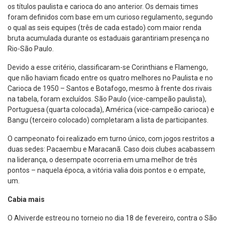
os títulos paulista e carioca do ano anterior. Os demais times
foram definidos com base em um curioso regulamento, segundo
o qual as seis equipes (três de cada estado) com maior renda
bruta acumulada durante os estaduais garantiriam presença no
Rio-São Paulo.
Devido a esse critério, classificaram-se Corinthians e Flamengo,
que não haviam ficado entre os quatro melhores no Paulista e no
Carioca de 1950 – Santos e Botafogo, mesmo à frente dos rivais
na tabela, foram excluídos. São Paulo (vice-campeão paulista),
Portuguesa (quarta colocada), América (vice-campeão carioca) e
Bangu (terceiro colocado) completaram a lista de participantes.
O campeonato foi realizado em turno único, com jogos restritos a
duas sedes: Pacaembu e Maracanã. Caso dois clubes acabassem
na liderança, o desempate ocorreria em uma melhor de três
pontos – naquela época, a vitória valia dois pontos e o empate,
um.
Cabia mais
O Alviverde estreou no torneio no dia 18 de fevereiro, contra o São