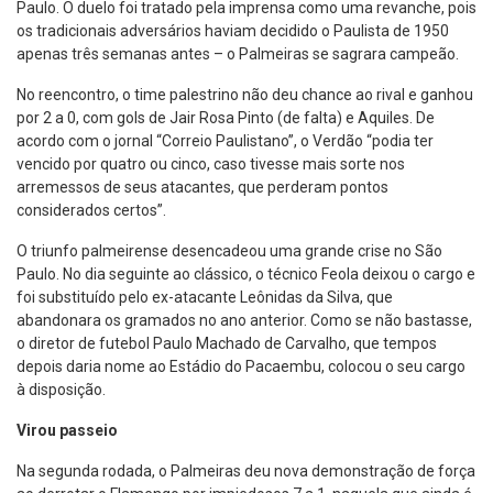
Paulo. O duelo foi tratado pela imprensa como uma revanche, pois
os tradicionais adversários haviam decidido o Paulista de 1950
apenas três semanas antes – o Palmeiras se sagrara campeão.
No reencontro, o time palestrino não deu chance ao rival e ganhou
por 2 a 0, com gols de Jair Rosa Pinto (de falta) e Aquiles. De
acordo com o jornal “Correio Paulistano”, o Verdão “podia ter
vencido por quatro ou cinco, caso tivesse mais sorte nos
arremessos de seus atacantes, que perderam pontos
considerados certos”.
O triunfo palmeirense desencadeou uma grande crise no São
Paulo. No dia seguinte ao clássico, o técnico Feola deixou o cargo e
foi substituído pelo ex-atacante Leônidas da Silva, que
abandonara os gramados no ano anterior. Como se não bastasse,
o diretor de futebol Paulo Machado de Carvalho, que tempos
depois daria nome ao Estádio do Pacaembu, colocou o seu cargo
à disposição.
Virou passeio
Na segunda rodada, o Palmeiras deu nova demonstração de força