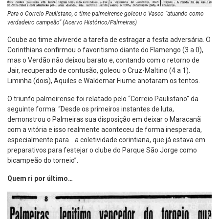
Para o Correio Paulistano, o time palmeirense goleou o Vasco “atuando como
verdadeiro campeão” (Acervo Histórico/Palmeiras)
Coube ao time alviverde a tarefa de estragar a festa adversária. O
Corinthians confirmou o favoritismo diante do Flamengo (3 a 0),
mas o Verdão não deixou barato e, contando com o retorno de
Jair, recuperado de contusão, goleou o Cruz-Maltino (4 a 1).
Liminha (dois), Aquiles e Waldemar Fiume anotaram os tentos.
O triunfo palmeirense foi relatado pelo “Correio Paulistano” da
seguinte forma: “Desde os primeiros instantes de luta,
demonstrou o Palmeiras sua disposição em deixar o Maracanã
com a vitória e isso realmente aconteceu de forma inesperada,
especialmente para… a coletividade corintiana, que já estava em
preparativos para festejar o clube do Parque São Jorge como
bicampeão do torneio”.
Quem ri por último…