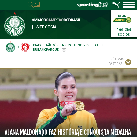
|
SITE OFICIAL
166.264
SÓCIOS
BRASILEIRÃO SÉRIE A 2026
|
09/08/2026
|
16H00
X
NUBANK PARQUE
|
PRÓXIMAS
PARTIDAS
ALANA MALDONADO FAZ HISTÓRIA E CONQUISTA MEDALHA