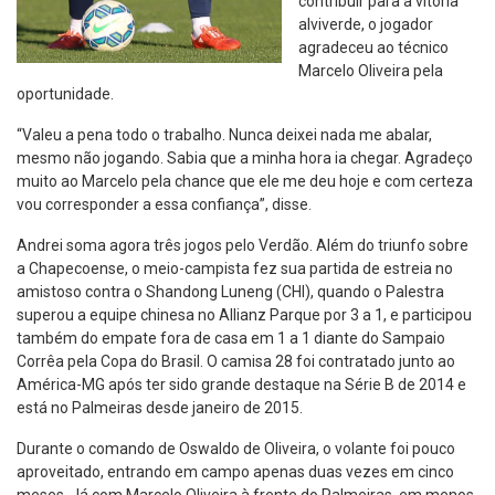
contribuir para a vitória
alviverde, o jogador
agradeceu ao técnico
Marcelo Oliveira pela
oportunidade.
“Valeu a pena todo o trabalho. Nunca deixei nada me abalar,
mesmo não jogando. Sabia que a minha hora ia chegar. Agradeço
muito ao Marcelo pela chance que ele me deu hoje e com certeza
vou corresponder a essa confiança”, disse.
Andrei soma agora três jogos pelo Verdão. Além do triunfo sobre
a Chapecoense, o meio-campista fez sua partida de estreia no
amistoso contra o Shandong Luneng (CHI), quando o Palestra
superou a equipe chinesa no Allianz Parque por 3 a 1, e participou
também do empate fora de casa em 1 a 1 diante do Sampaio
Corrêa pela Copa do Brasil. O camisa 28 foi contratado junto ao
América-MG após ter sido grande destaque na Série B de 2014 e
está no Palmeiras desde janeiro de 2015.
Durante o comando de Oswaldo de Oliveira, o volante foi pouco
aproveitado, entrando em campo apenas duas vezes em cinco