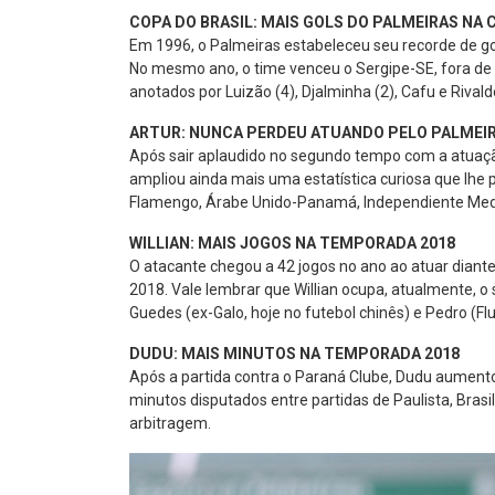
COPA DO BRASIL: MAIS GOLS DO PALMEIRAS NA 
Em 1996, o Palmeiras estabeleceu seu recorde de go
No mesmo ano, o time venceu o Sergipe-SE, fora de ca
anotados por Luizão (4), Djalminha (2), Cafu e Rivald
ARTUR: NUNCA PERDEU ATUANDO PELO PALMEI
Após sair aplaudido no segundo tempo com a atuação
ampliou ainda mais uma estatística curiosa que lhe p
Flamengo, Árabe Unido-Panamá, Independiente Medell
WILLIAN: MAIS JOGOS NA TEMPORADA 2018
O atacante chegou a 42 jogos no ano ao atuar dian
2018. Vale lembrar que Willian ocupa, atualmente, o 
Guedes (ex-Galo, hoje no futebol chinês) e Pedro (
DUDU: MAIS MINUTOS NA TEMPORADA 2018
Após a partida contra o Paraná Clube, Dudu aumento
minutos disputados entre partidas de Paulista, Brasi
arbitragem.