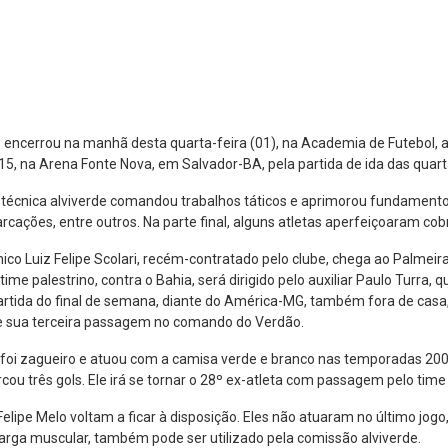
 encerrou na manhã desta quarta-feira (01), na Academia de Futebol, a
15, na Arena Fonte Nova, em Salvador-BA, pela partida de ida das quarta
técnica alviverde comandou trabalhos táticos e aprimorou fundamentos
cações, entre outros. Na parte final, alguns atletas aperfeiçoaram cobr
ico Luiz Felipe Scolari, recém-contratado pelo clube, chega ao Palmei
o time palestrino, contra o Bahia, será dirigido pelo auxiliar Paulo Turra,
artida do final de semana, diante do América-MG, também fora de casa, s
e sua terceira passagem no comando do Verdão.
 foi zagueiro e atuou com a camisa verde e branco nas temporadas 2000
cou três gols. Ele irá se tornar o 28º ex-atleta com passagem pelo time
lipe Melo voltam a ficar à disposição. Eles não atuaram no último jogo,
ga muscular, também pode ser utilizado pela comissão alviverde.