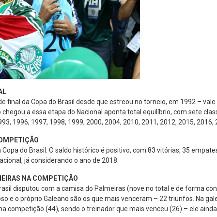
AL
de final da Copa do Brasil desde que estreou no torneio, em 1992 – vale
chegou a essa etapa do Nacional aponta total equilíbrio, com sete clas
93, 1996, 1997, 1998, 1999, 2000, 2004, 2010, 2011, 2012, 2015, 2016, 
COMPETIÇÃO
 Copa do Brasil. O saldo histórico é positivo, com 83 vitórias, 35 empat
acional, já considerando o ano de 2018.
MEIRAS NA COMPETIÇÃO
sil disputou com a camisa do Palmeiras (nove no total e de forma cons
so e o próprio Galeano são os que mais venceram – 22 triunfos. Na galer
na competição (44), sendo o treinador que mais venceu (26) – ele ainda