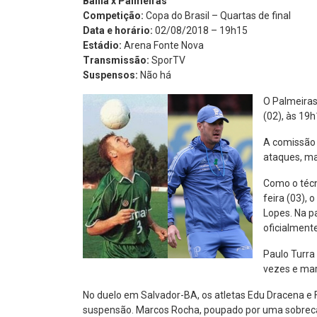
Bahia x Palmeiras
Competição:
Copa do Brasil – Quartas de final
Data e horário:
02/08/2018 – 19h15
Estádio:
Arena Fonte Nova
Transmissão:
SporTV
Suspensos:
Não há
O Palmeiras
(02), às 19h
A comissão 
ataques, mar
Como o técn
feira (03), 
Lopes. Na p
oficialment
Paulo Turra
vezes e mar
No duelo em Salvador-BA, os atletas Edu Dracena e Fe
suspensão. Marcos Rocha, poupado por uma sobrecar