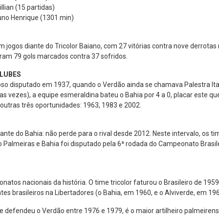
lian (15 partidas)
uno Henrique (1301 min)
 jogos diante do Tricolor Baiano, com 27 vitórias contra nove derrotas 
ram 79 gols marcados contra 37 sofridos.
CLUBES
stoso disputado em 1937, quando o Verdão ainda se chamava Palestra It
as vezes), a equipe esmeraldina bateu o Bahia por 4 a 0, placar este 
 outras três oportunidades: 1963, 1983 e 2002.
ante do Bahia: não perde para o rival desde 2012. Neste intervalo, os 
o Palmeiras e Bahia foi disputado pela 6ª rodada do Campeonato Brasile
tos nacionais da história. O time tricolor faturou o Brasileiro de 195
s brasileiros na Libertadores (o Bahia, em 1960, e o Alviverde, em 196
e defendeu o Verdão entre 1976 e 1979, é o maior artilheiro palmeirens