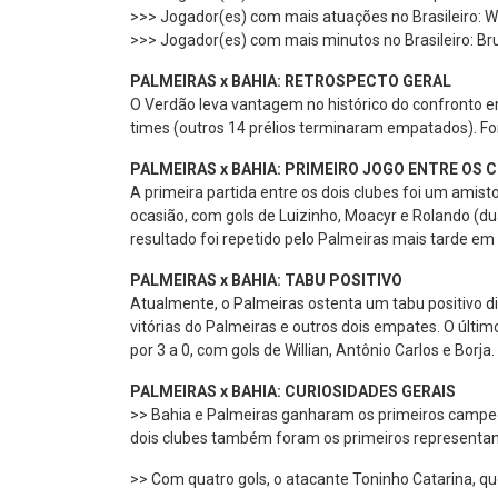
>>> Jogador(es) com mais atuações no Brasileiro: Wil
>>> Jogador(es) com mais minutos no Brasileiro: Br
PALMEIRAS x BAHIA: RETROSPECTO GERAL
O Verdão leva vantagem no histórico do confronto em
times (outros 14 prélios terminaram empatados). Fo
PALMEIRAS x BAHIA: PRIMEIRO JOGO ENTRE OS 
A primeira partida entre os dois clubes foi um ami
ocasião, com gols de Luizinho, Moacyr e Rolando (du
resultado foi repetido pelo Palmeiras mais tarde em
PALMEIRAS x BAHIA: TABU POSITIVO
Atualmente, o Palmeiras ostenta um tabu positivo di
vitórias do Palmeiras e outros dois empates. O últim
por 3 a 0, com gols de Willian, Antônio Carlos e Borja.
PALMEIRAS x BAHIA: CURIOSIDADES GERAIS
>> Bahia e Palmeiras ganharam os primeiros campeona
dois clubes também foram os primeiros representante
>> Com quatro gols, o atacante Toninho Catarina, qu