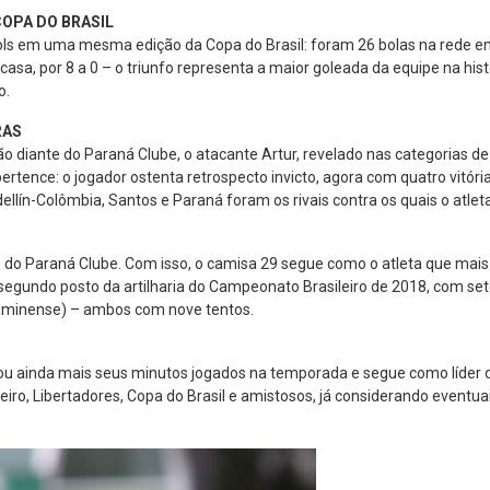
COPA DO BRASIL
ls em uma mesma edição da Copa do Brasil: foram 26 bolas na rede em 
sa, por 8 a 0 – o triunfo representa a maior goleada da equipe na hist
o.
RAS
 diante do Paraná Clube, o atacante Artur, revelado nas categorias de
ertence: o jogador ostenta retrospecto invicto, agora com quatro vitóri
ín-Colômbia, Santos e Paraná foram os rivais contra os quais o atlet
te do Paraná Clube. Com isso, o camisa 29 segue como o atleta que m
segundo posto da artilharia do Campeonato Brasileiro de 2018, com sete g
Fluminense) – ambos com nove tentos.
u ainda mais seus minutos jogados na temporada e segue como líder do 
leiro, Libertadores, Copa do Brasil e amistosos, já considerando event