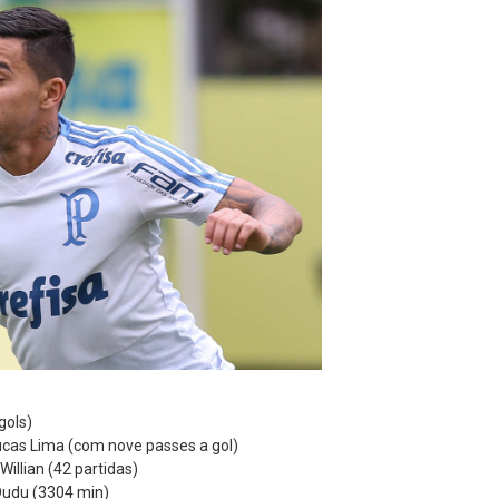
gols)
ucas Lima (com nove passes a gol)
llian (42 partidas)
Dudu (3304 min)