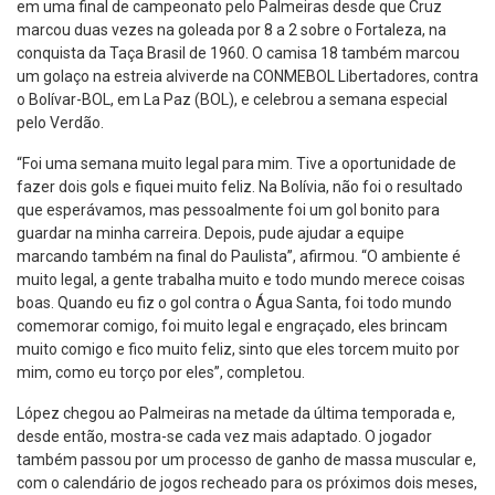
em uma final de campeonato pelo Palmeiras desde que Cruz
marcou duas vezes na goleada por 8 a 2 sobre o Fortaleza, na
conquista da Taça Brasil de 1960. O camisa 18 também marcou
um golaço na estreia alviverde na CONMEBOL Libertadores, contra
o Bolívar-BOL, em La Paz (BOL), e celebrou a semana especial
pelo Verdão.
“Foi uma semana muito legal para mim. Tive a oportunidade de
fazer dois gols e fiquei muito feliz. Na Bolívia, não foi o resultado
que esperávamos, mas pessoalmente foi um gol bonito para
guardar na minha carreira. Depois, pude ajudar a equipe
marcando também na final do Paulista”, afirmou. “O ambiente é
muito legal, a gente trabalha muito e todo mundo merece coisas
boas. Quando eu fiz o gol contra o Água Santa, foi todo mundo
comemorar comigo, foi muito legal e engraçado, eles brincam
muito comigo e fico muito feliz, sinto que eles torcem muito por
mim, como eu torço por eles”, completou.
López chegou ao Palmeiras na metade da última temporada e,
desde então, mostra-se cada vez mais adaptado. O jogador
também passou por um processo de ganho de massa muscular e,
com o calendário de jogos recheado para os próximos dois meses,