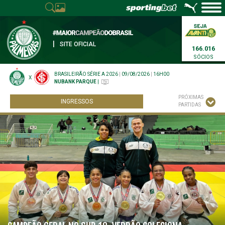
|
SITE OFICIAL
166.016
SÓCIOS
BRASILEIRÃO SÉRIE A 2026
|
09/08/2026
|
16H00
X
NUBANK PARQUE
|
PRÓXIMAS
INGRESSOS
PARTIDAS