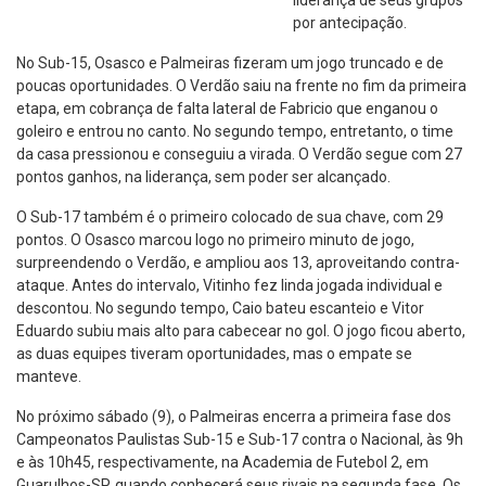
liderança de seus grupos
por antecipação.
No Sub-15, Osasco e Palmeiras fizeram um jogo truncado e de
poucas oportunidades. O Verdão saiu na frente no fim da primeira
etapa, em cobrança de falta lateral de Fabricio que enganou o
goleiro e entrou no canto. No segundo tempo, entretanto, o time
da casa pressionou e conseguiu a virada. O Verdão segue com 27
pontos ganhos, na liderança, sem poder ser alcançado.
O Sub-17 também é o primeiro colocado de sua chave, com 29
pontos. O Osasco marcou logo no primeiro minuto de jogo,
surpreendendo o Verdão, e ampliou aos 13, aproveitando contra-
ataque. Antes do intervalo, Vitinho fez linda jogada individual e
descontou. No segundo tempo, Caio bateu escanteio e Vitor
Eduardo subiu mais alto para cabecear no gol. O jogo ficou aberto,
as duas equipes tiveram oportunidades, mas o empate se
manteve.
No próximo sábado (9), o Palmeiras encerra a primeira fase dos
Campeonatos Paulistas Sub-15 e Sub-17 contra o Nacional, às 9h
e às 10h45, respectivamente, na Academia de Futebol 2, em
Guarulhos-SP, quando conhecerá seus rivais na segunda fase. Os