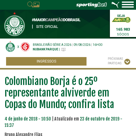
|
SITE OFICIAL
165.983
SÓCIOS
BRASILEIRÃO SÉRIE A 2026
|
09/08/2026
|
16H00
X
NUBANK PARQUE
|
PRÓXIMAS
INGRESSOS
PARTIDAS
Colombiano Borja é o 25º
representante alviverde em
Copas do Mundo; confira lista
4 de junho de 2018 - 10:50
| Atualizado em
23 de outubro de 2019 -
15:37
Bruno Alexandre Elias