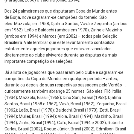
(Paraguai, 2006) e Valdivia (Chile, 2014).
Dos 24 palmeirenses que disputaram Copa do Mundo antes
de Borja, nove sagraram-se campeões do torneio. São
eles: Mazzola, em 1958, Djalma Santos, Vavá e Zequinha (ambos
em 1962), Leão e Baldochi (ambos em 1970), Zinho e Mazinho
(ambos em 1994) e Marcos (em 2002) – todos pela Seleção
Brasileira. Vale lembrar que este levantamento contabiliza
estritamente aqueles jogadores que estavam vinculados
diretamente ao clube alviverde durante as disputas da mais
importante competição de seleções.
Já a lista de jogadores que passaram pelo clube e sagraram-se
campeões da Copa do Mundo, em qualquer período – antes,
durante ou depois de suas respectivas passagens pelo Verdão –,
curiosamente também abrange 25 nomes. São eles: Filó, Itália
(1934); Mazzola, Brasil (1958); Dino Sani, Brasil (1958); Djalma
Santos, Brasil (1958 e 1962); Vavá, Brasil (1962); Zequinha, Brasil
(1962); Leão, Brasil (1970); Baldochi, Brasil (1970); Zetti, Brasil
(1994); Müller, Brasil (1994); Viola, Brasil (1994); Mazinho, Brasil
(1994); Zinho, Brasil (1994); Cafu, Brasil (1994 e 2002); Roberto
Carlos, Brasil (2002); Roque Júnior, Brasil (2002); Edmílson, Brasil