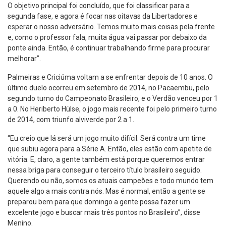
O objetivo principal foi concluído, que foi classificar para a
segunda fase, e agora é focar nas oitavas da Libertadores e
esperar o nosso adversário. Temos muito mais coisas pela frente
e, como o professor fala, muita água vai passar por debaixo da
ponte ainda. Então, é continuar trabalhando firme para procurar
melhorar”.
Palmeiras e Criciúma voltam a se enfrentar depois de 10 anos. O
último duelo ocorreu em setembro de 2014, no Pacaembu, pelo
segundo turno do Campeonato Brasileiro, e o Verdão venceu por 1
a 0. No Heriberto Hülse, o jogo mais recente foi pelo primeiro turno
de 2014, com triunfo alviverde por 2 a 1.
“Eu creio que lá será um jogo muito difícil. Será contra um time
que subiu agora para a Série A. Então, eles estão com apetite de
vitória. E, claro, a gente também está porque queremos entrar
nessa briga para conseguir o terceiro título brasileiro seguido.
Querendo ou não, somos os atuais campeões e todo mundo tem
aquele algo a mais contra nós. Mas é normal, então a gente se
preparou bem para que domingo a gente possa fazer um
excelente jogo e buscar mais três pontos no Brasileiro”, disse
Menino.