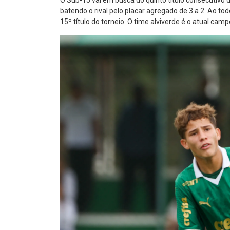
O Sub-15 vai em busca do quinto título consecutivo d
batendo o rival pelo placar agregado de 3 a 2. Ao to
15º título do torneio. O time alviverde é o atual ca