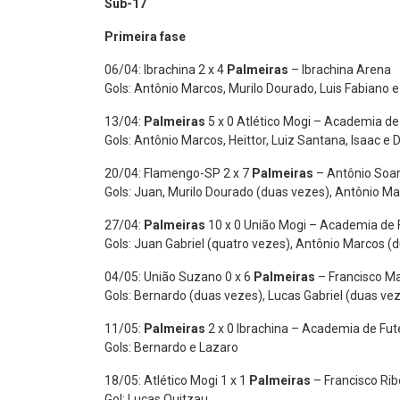
Sub-17
Primeira fase
06/04: Ibrachina 2 x 4
Palmeiras
– Ibrachina Arena
Gols: Antônio Marcos, Murilo Dourado, Luis Fabiano 
13/04:
Palmeiras
5 x 0 Atlético Mogi – Academia de
Gols: Antônio Marcos, Heittor, Luiz Santana, Isaac e D
20/04: Flamengo-SP 2 x 7
Palmeiras
– Antônio Soar
Gols: Juan, Murilo Dourado (duas vezes), Antônio Ma
27/04:
Palmeiras
10 x 0 União Mogi – Academia de 
Gols: Juan Gabriel (quatro vezes), Antônio Marcos (
04/05: União Suzano 0 x 6
Palmeiras
– Francisco Ma
Gols: Bernardo (duas vezes), Lucas Gabriel (duas veze
11/05:
Palmeiras
2 x 0 Ibrachina – Academia de Fut
Gols: Bernardo e Lazaro
18/05: Atlético Mogi 1 x 1
Palmeiras
– Francisco Rib
Gol: Lucas Quitzau