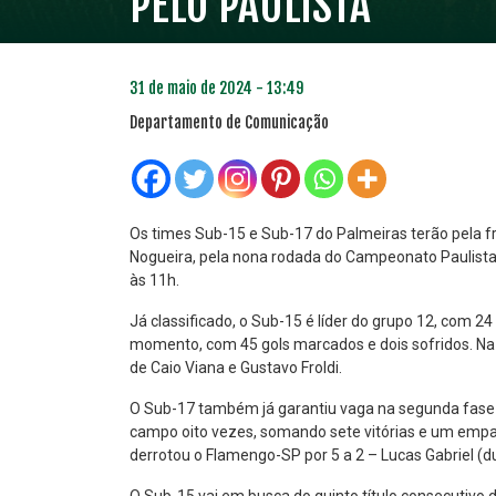
PELO PAULISTA
31 de maio de 2024 - 13:49
Departamento de Comunicação
Os times Sub-15 e Sub-17 do Palmeiras terão pela fr
Nogueira, pela nona rodada do Campeonato Paulista.
às 11h.
PLANO PRATA
PLA
46
Já classificado, o Sub-15 é líder do grupo 12, com 24
R$
,04
momento, com 45 gols marcados e dois sofridos. Na 
de Caio Viana e Gustavo Froldi.
O Sub-17 também já garantiu vaga na segunda fase e
campo oito vezes, somando sete vitórias e um empat
derrotou o Flamengo-SP por 5 a 2 – Lucas Gabriel (