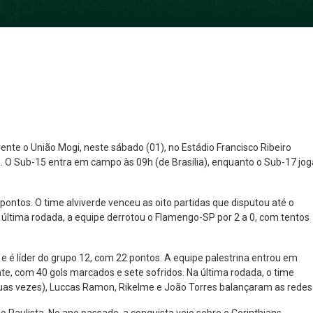
ente o União Mogi, neste sábado (01), no Estádio Francisco Ribeiro
 O Sub-15 entra em campo às 09h (de Brasília), enquanto o Sub-17 jog
NO ESPECIAL
PLANO PRATA SUPERIOR
23
85
 pontos. O time alviverde venceu as oito partidas que disputou até o
R$
,01
R$
,52
última rodada, a equipe derrotou o Flamengo-SP por 2 a 0, com tentos
 é líder do grupo 12, com 22 pontos. A equipe palestrina entrou em
e, com 40 gols marcados e sete sofridos. Na última rodada, o time
duas vezes), Luccas Ramon, Rikelme e João Torres balançaram as redes