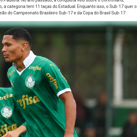
o Paulista. No ano passado, a conquista veio sobre o Corinthians,
do, a categoria tem 11 taças do Estadual. Enquanto isso, o Sub-17 quer o
mpeão do Campeonato Brasileiro Sub-17 e da Copa do Brasil Sub-17.