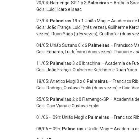
20/04: Flamengo-SP 1 x 3
Palmeiras
– Antônio Soar
Gols: Luidi, Ícaro e Isaac
27/04:
Palmeiras
19 x 1 União Mogi – Academia de 
Gols: João França, Luidi (três vezes), Guilherme Ker
vezes), Ruan Yago (três vezes), Cristhofer (duas ve
04/05: União Suzano 0 x 6
Palmeiras
– Francisco Ma
Gols: Eduardo, Luidi, Ícaro (duas vezes), Thauan e J
11/05:
Palmeiras
3 x 0 Ibrachina – Academia de Fut
Gols: João França, Guilherme Kerchner e Ruan Yago
18/05: Atlético Mogi 0 x 6
Palmeiras
– Francisco Rib
Gols: Rodrigo, Gustavo Froldi (duas vezes) e Caio Via
25/05:
Palmeiras
2 x 0 Flamengo-SP – Academia de
Gols: Caio Viana e Gustavo Froldi
01/06 – 09h: União Mogi x
Palmeiras
– Francisco Ri
08/06 – 09h:
Palmeiras
x União Mogi – Academia de