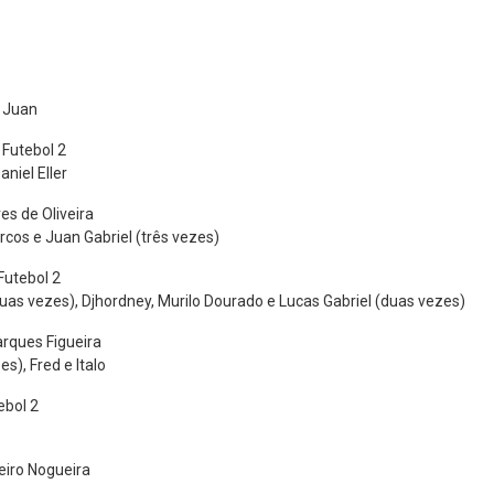
e Juan
 Futebol 2
aniel Eller
es de Oliveira
rcos e Juan Gabriel (três vezes)
Futebol 2
duas vezes), Djhordney, Murilo Dourado e Lucas Gabriel (duas vezes)
rques Figueira
s), Fred e Italo
ebol 2
eiro Nogueira