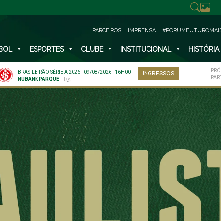
PARCEIROS
IMPRENSA
#PORUMFUTUROMAI
BOL
ESPORTES
CLUBE
INSTITUCIONAL
HISTÓRIA
PRÓ
BRASILEIRÃO SÉRIE A 2026
|
09/08/2026
|
16H00
INGRESSOS
PAR
NUBANK PARQUE
|