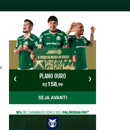
a
‹
›
PLANO OURO
PL
158
R$
,99
SEJA AVANTI
.