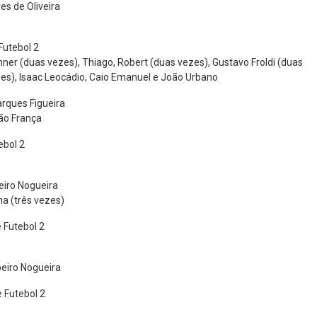
es de Oliveira
Futebol 2
chner (duas vezes), Thiago, Robert (duas vezes), Gustavo Froldi (duas
zes), Isaac Leocádio, Caio Emanuel e João Urbano
rques Figueira
oão França
ebol 2
eiro Nogueira
na (três vezes)
 Futebol 2
beiro Nogueira
 Futebol 2