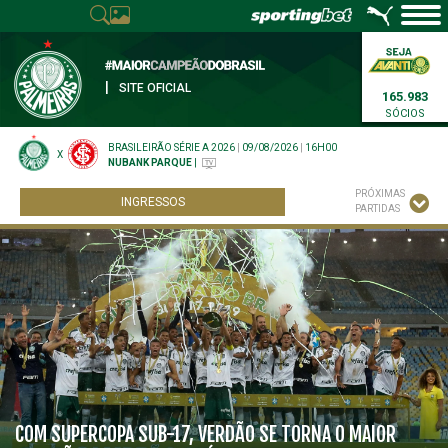
|
SITE OFICIAL
165.983
SÓCIOS
BRASILEIRÃO SÉRIE A 2026
|
09/08/2026
|
16H00
X
NUBANK PARQUE
|
PRÓXIMAS
INGRESSOS
PARTIDAS
COM SUPERCOPA SUB-17, VERDÃO SE TORNA O MAIOR