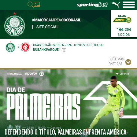
|
SITE OFICIAL
166.254
SÓCIOS
BRASILEIRÃO SÉRIE A 2026
|
09/08/2026
|
16H00
X
NUBANK PARQUE
|
PRÓXIMAS
PARTIDAS
DEFENDENDO O TÍTULO, PALMEIRAS ENFRENTA AMÉRICA-