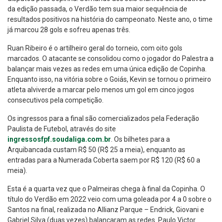
da edição passada, o Verdão tem sua maior sequência de
resultados positivos na história do campeonato. Neste ano, o time
já marcou 28 gols e sofreu apenas três.
Ruan Ribeiro é o artilheiro geral do torneio, com oito gols
marcados. O atacante se consolidou como o jogador do Palestra a
balançar mais vezes as redes em uma única edição de Copinha.
Enquanto isso, na vitória sobre o Goiás, Kevin se tornou o primeiro
atleta alviverde a marcar pelo menos um gol em cinco jogos
consecutivos pela competição.
Os ingressos para a final são comercializados pela Federação
Paulista de Futebol, através do site
ingressosfpf.soudaliga.com.br
. Os bilhetes para a
Arquibancada custam R$ 50 (R$ 25 a meia), enquanto as
entradas para a Numerada Coberta saem por R$ 120 (R$ 60 a
meia).
Esta é a quarta vez que o Palmeiras chega à final da Copinha. O
título do Verdão em 2022 veio com uma goleada por 4 a 0 sobre o
Santos na final, realizada no Allianz Parque – Endrick, Giovani e
Gabriel Silva (duas vezes) balançaram as redes. Paulo Victor