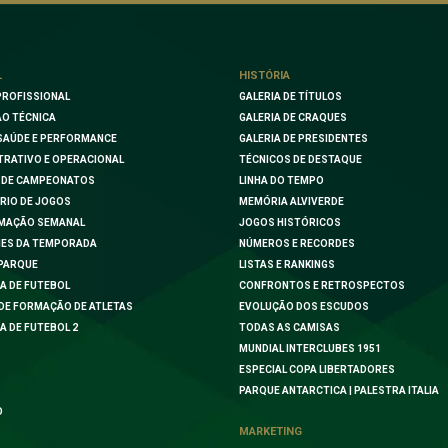
L
HISTÓRIA
PROFISSIONAL
GALERIA DE TÍTULOS
O TÉCNICA
GALERIA DE CRAQUES
SAÚDE E PERFORMANCE
GALERIA DE PRESIDENTES
TRATIVO E OPERACIONAL
TÉCNICOS DE DESTAQUE
 DE CAMPEONATOS
LINHA DO TEMPO
RIO DE JOGOS
MEMÓRIA ALVIVERDE
MAÇÃO SEMANAL
JOGOS HISTÓRICOS
ES DA TEMPORADA
NÚMEROS E RECORDES
PARQUE
LISTAS E RANKINGS
A DE FUTEBOL
CONFRONTOS E RETROSPECTOS
DE FORMAÇÃO DE ATLETAS
EVOLUÇÃO DOS ESCUDOS
A DE FUTEBOL 2
TODAS AS CAMISAS
MUNDIAL INTERCLUBES 1951
ESPECIAL COPA LIBERTADORES
PARQUE ANTARCTICA | PALESTRA ITALIA
O
MARKETING