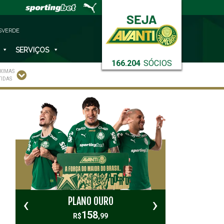
SVERDE
SERVIÇOS
166.204
SÓCIOS
XIMAS
TIDAS
‹
›
PLANO OURO
PL
158
R$
,99