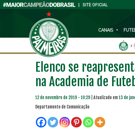
|
SITE OFICIAL
CANAIS
FUTE
X
Elenco se reapresenta
na Academia de Fute
12 de novembro de 2019 - 10:29
| Atualizado em
13 de jan
Departamento de Comunicação
PLANO PRATA
PLA
46
R$
,04