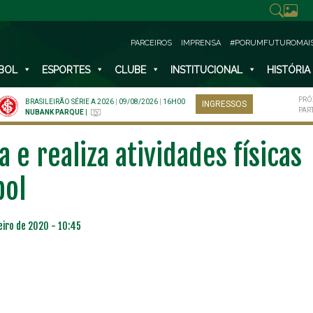
PARCEIROS
IMPRENSA
#PORUMFUTUROMAI
BOL
ESPORTES
CLUBE
INSTITUCIONAL
HISTÓRIA
PRÓ
BRASILEIRÃO SÉRIE A 2026
|
09/08/2026
|
16H00
INGRESSOS
PAR
NUBANK PARQUE
|
 e realiza atividades físicas
bol
eiro de 2020 - 10:45
NO ESPECIAL
PLANO PRATA SUPERIOR
23
85
R$
,01
R$
,52