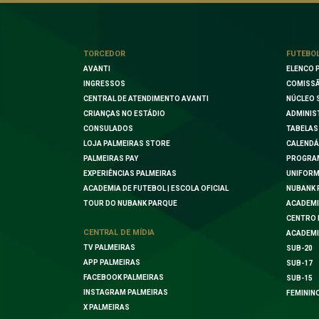
TORCEDOR
FUTEBO
AVANTI
ELENCO 
INGRESSOS
COMISSÃ
CENTRAL DE ATENDIMENTO AVANTI
NÚCLEO 
CRIANÇAS NO ESTÁDIO
ADMINIS
CONSULADOS
TABELAS
LOJA PALMEIRAS STORE
CALENDÁ
PALMEIRAS PAY
PROGRA
EXPERIÊNCIAS PALMEIRAS
UNIFORM
ACADEMIA DE FUTEBOL | ESCOLA OFICIAL
NUBANK 
TOUR DO NUBANK PARQUE
ACADEMI
CENTRO 
CENTRAL DE MÍDIA
ACADEMI
TV PALMEIRAS
SUB-20
APP PALMEIRAS
SUB-17
FACEBOOK PALMEIRAS
SUB-15
INSTAGRAM PALMEIRAS
FEMININ
X PALMEIRAS