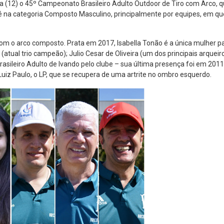
ra (12) o 45º Campeonato Brasileiro Adulto Outdoor de Tiro com Arco, q
 é na categoria Composto Masculino, principalmente por equipes, em 
com o arco composto. Prata em 2017, Isabella Tonão é a única mulher p
(atual trio campeão); Julio Cesar de Oliveira (um dos principais arqueir
 Brasileiro Adulto de Ivando pelo clube – sua última presença foi em 201
z Paulo, o LP, que se recupera de uma artrite no ombro esquerdo.