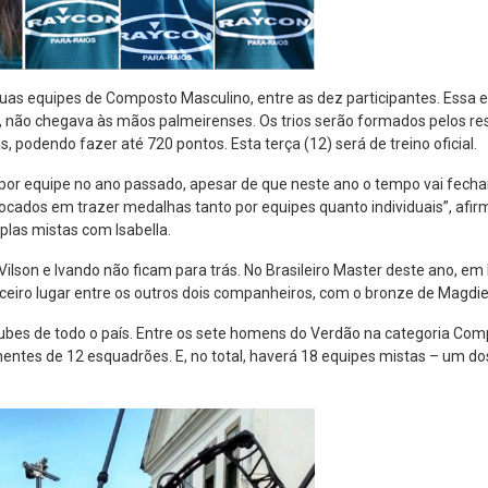
duas equipes de Composto Masculino, entre as dez participantes. Essa 
n), não chegava às mãos palmeirenses. Os trios serão formados pelos resu
s, podendo fazer até 720 pontos. Esta terça (12) será de treino oficial.
por equipe no ano passado, apesar de que neste ano o tempo vai fechar 
 focados em trazer medalhas tanto por equipes quanto individuais”, afir
uplas mistas com Isabella.
ilson e Ivando não ficam para trás. No Brasileiro Master deste ano, em 
erceiro lugar entre os outros dois companheiros, com o bronze de Magdie
clubes de todo o país. Entre os sete homens do Verdão na categoria Com
onentes de 12 esquadrões. E, no total, haverá 18 equipes mistas – um d