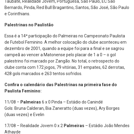
Taubaté, Realidade Jovem, Portuguesa, São Paulo, EC São
Bernardo, Pinda, Red Bull Bragantino, Santos, São José, São Paulo
e Corinthians.
Palestrinas no Paulistão
Essa é a 14ª participação do Palmeiras no Campeonato Paulista
de Futebol Feminino. A melhor colocação do clube aconteceu em
dezembro de 2001, quando a equipe foi para a final e se sagrou
campeã ao vencer a Matonense pelo placar de 1 a 0 – o gol
palestrino foi marcado por Zangão. No total, o retrospecto do
clube conta com 172 jogos, 79 vitórias, 31 empates, 62 derrotas,
428 gols marcados e 263 tentos sofridos.
Confira o calendário das Palestrinas na primeira fase do
Paulista Feminino:
11/08 –
Palmeiras
6 x 0 Pinda – Estádio do Canindé
Gols: Bruna Calderan, Bia Zaneratto (duas vezes), Ary Borges
(duas vezes) e Evelin
17/08 – Realidade Jovem 0 x 2
Palmeiras
– Estádio João Mendes
Athayde