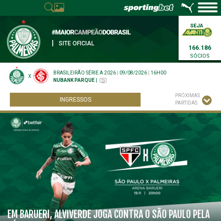
|
SITE OFICIAL
166.186
SÓCIOS
BRASILEIRÃO SÉRIE A 2026
|
09/08/2026
|
16H00
X
NUBANK PARQUE
|
PRÓXIMAS
INGRESSOS
PARTIDAS
EM BARUERI, ALVIVERDE JOGA CONTRA O SÃO PAULO PELA