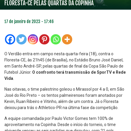
FLORESTA-CE PELAS QUARTAS DA COPINHA
17 de janeiro de 2023 - 17:46
O Verdão entra em campo nesta quarta-feira (18), contra o
Floresta-CE, às 21h45 (de Brasília), no Estádio Bruno José Daniel,
em Santo André-SP, pelas quartas de final da Copa São Paulo de
Futebol Júnior.
O confronto terá transmissão de SporTV e Rede
Vida
.
Nas oitavas, o time palestrino goleou o Mirassol por 4 a 0, em São
José do Rio Preto – os tentos palmeirenses foram anotados por
Kevin, Ruan Ribeiro e Vitinho, além de um contra. Já o Floresta
deixou para trás o Athletico-PR na última fase da competição.
A equipe comandada por Paulo Victor Gomes tem 100% de
aproveitamento na Copinha. Desde o início do torneio, o time
alviverde venceu as seis partidas que disputou, com 21 gols