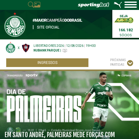
|
SITE OFICIAL
166.182
SÓCIOS
LIBERTADORES 2026
|
12/08/2026
|
19H00
X
NUBANK PARQUE
|
PRÓXIMAS
INGRESSOS
PARTIDAS
EM SANTO ANDRÉ, PALMEIRAS MEDE FORÇAS COM