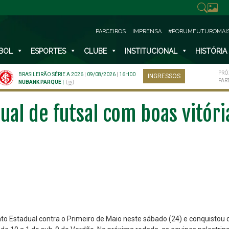
PARCEIROS
IMPRENSA
#PORUMFUTUROMAI
BOL
ESPORTES
CLUBE
INSTITUCIONAL
HISTÓRIA
PRÓ
BRASILEIRÃO SÉRIE A 2026
|
09/08/2026
|
16H00
INGRESSOS
PAR
NUBANK PARQUE
|
dual de futsal com boas vitór
o Estadual contra o Primeiro de Maio neste sábado (24) e conquistou q