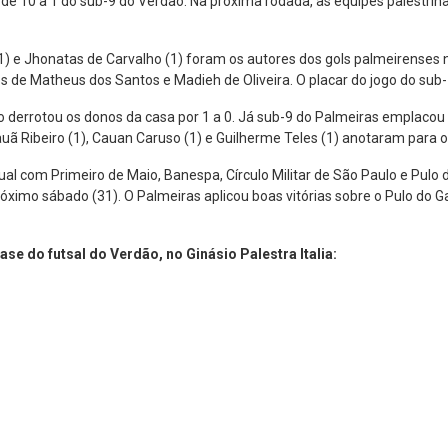
de 10 a 1 do sub-9 do Verdão. Na próxima rodada, as equipes palestrin
(1) e Jhonatas de Carvalho (1) foram os autores dos gols palmeirenses n
os de Matheus dos Santos e Madieh de Oliveira. O placar do jogo do sub-
derrotou os donos da casa por 1 a 0. Já sub-9 do Palmeiras emplacou 10
 Cauã Ribeiro (1), Cauan Caruso (1) e Guilherme Teles (1) anotaram para 
ual com Primeiro de Maio, Banespa, Círculo Militar de São Paulo e Pulo
próximo sábado (31). O Palmeiras aplicou boas vitórias sobre o Pulo do
se do futsal do Verdão, no Ginásio Palestra Italia: