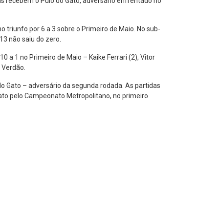
as recebem o Pulo do Gato, adversário enfrentado no
o triunfo por 6 a 3 sobre o Primeiro de Maio. No sub-
13 não saiu do zero.
 a 1 no Primeiro de Maio – Kaike Ferrari (2), Vitor
o Verdão.
 do Gato – adversário da segunda rodada. As partidas
 Gato pelo Campeonato Metropolitano, no primeiro