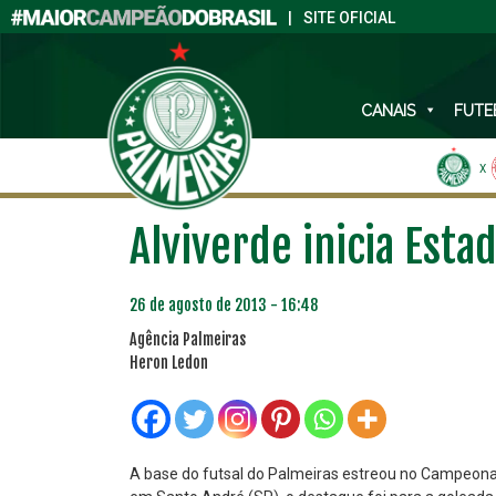
|
SITE OFICIAL
CANAIS
FUTE
X
Alviverde inicia Esta
26 de agosto de 2013 - 16:48
Agência Palmeiras
Heron Ledon
A base do futsal do Palmeiras estreou no Campeonat