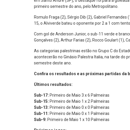
em Santo André (SP), o destaque foi para a goleada 
primeiro semestre do ano, pelo Metropolitano.
Romulo Fraga (2), Sérgio Dib (2), Gabriel Fernandes 
15, o Alviverde bateu o oponente por 2 a 1 com tent
Com gol de Anderson Junior, o sub-11 verde e branco 
Gonçalves (2), Arthur Farias (2), Rocco Goulart (1),
As categorias palestrinas estão no Grupo C do Estad
acontecerão no Ginásio Palestra Italia, na tarde do 
semestre deste ano.
Confira os resultados e as próximas partidas da ba
Últimos resultados:
Sub-17:
Primeiro de Maio 3 x 6 Palmeiras
Sub-15:
Primeiro de Maio 1 x 2 Palmeiras
Sub-13:
Primeiro de Maio 0 x 0 Palmeiras
Sub-11:
Primeiro de Maio 0 x 1 Palmeiras
Sub-9:
Primeiro de Maio 1 x 10 Palmeiras