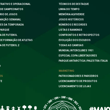
TRATIVO E OPERACIONAL
TÉCNICOS DE DESTAQUE
 DE CAMPEONATOS
LINHA DO TEMPO
RIO DE JOGOS
MEMÓRIA ALVIVERDE
MAÇÃO SEMANAL
JOGOS HISTÓRICOS
ES DA TEMPORADA
NÚMEROS E RECORDES
PARQUE
LISTAS E RANKINGS
A DE FUTEBOL
CONFRONTOS E RETROSPECTOS
DE FORMAÇÃO DE ATLETAS
EVOLUÇÃO DOS ESCUDOS
A DE FUTEBOL 2
TODAS AS CAMISAS
MUNDIAL INTERCLUBES 1951
ESPECIAL COPA LIBERTADORES
PARQUE ANTARCTICA | PALESTRA ITALIA
O
MARKETING
ES
PATROCINADORES E PARCEIROS
TE
LICENCIAMENTO DE PRODUTOS
LICENCIAMENTO DE LOJAS