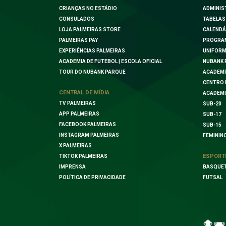
CRIANÇAS NO ESTÁDIO
ADMINIS
CONSULADOS
TABELAS
LOJA PALMEIRAS STORE
CALENDÁ
PALMEIRAS PAY
PROGRA
EXPERIÊNCIAS PALMEIRAS
UNIFORM
ACADEMIA DE FUTEBOL | ESCOLA OFICIAL
NUBANK 
TOUR DO NUBANK PARQUE
ACADEMI
CENTRO 
CENTRAL DE MÍDIA
ACADEMI
TV PALMEIRAS
SUB-20
APP PALMEIRAS
SUB-17
FACEBOOK PALMEIRAS
SUB-15
INSTAGRAM PALMEIRAS
FEMININ
X PALMEIRAS
ESPORT
TIKTOK PALMEIRAS
IMPRENSA
BASQUE
POLÍTICA DE PRIVACIDADE
FUTSAL