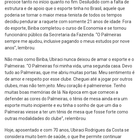
precoce tanto no início quanto no fim. Desiludido com a falta de
estrutura e de apoio que o esporte tinha no Brasil, aquele que
poderia se tornar o maior mesa-tenista de todos os tempos
decidiu pendurar a raquete com somente 21 anos de idade. Fora
do esporte, Biriba completou o curso de Economia e se tornou
funcionário público da Secretaria da Fazenda. “O Palmeiras
sempre me ajudou, inclusive pagando o meus estudos por nove
anos”, lembrou.
Não mais como Biriba, Ubiraci nunca deixou de amar o esporte e o
Palmeiras. “O Palmeiras foi minha vida, uma segunda casa. Devo
tudo ao Palmeiras, que me abriu muitas portas. Meu sentimento é
de amor e respeito por esse clube. Cheguei até a jogar por outros
clubes, mas não tem jeito. Meu coração é palmeirense. Tenho
muitas boas memórias de lá. Na época em que comecei a
defender as cores do Palmeiras, o tênis de mesa ainda era um
esporte muito incipiente e eu tinha o sonho de que um dia o
Palmeiras viesse a ter um tênis de mesa que fosse forte como
outras modalidades do clube”, relembrou.
Hoje, aposentado e com 70 anos, Ubiraci Rodrigues da Costa se
considera muito bem de saúde, o que lhe permite continuar