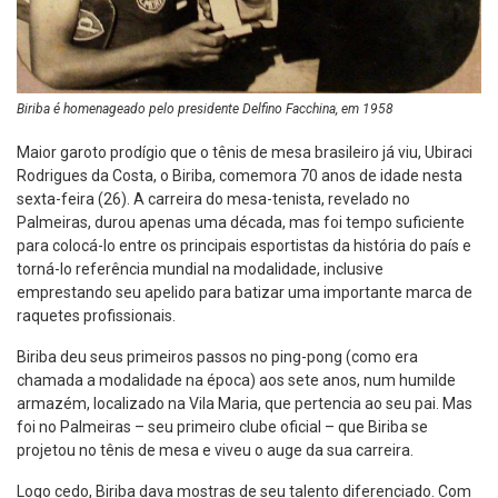
Biriba é homenageado pelo presidente Delfino Facchina, em 1958
Maior garoto prodígio que o tênis de mesa brasileiro já viu, Ubiraci
Rodrigues da Costa, o Biriba, comemora 70 anos de idade nesta
sexta-feira (26). A carreira do mesa-tenista, revelado no
Palmeiras, durou apenas uma década, mas foi tempo suficiente
para colocá-lo entre os principais esportistas da história do país e
torná-lo referência mundial na modalidade, inclusive
emprestando seu apelido para batizar uma importante marca de
raquetes profissionais.
Biriba deu seus primeiros passos no ping-pong (como era
chamada a modalidade na época) aos sete anos, num humilde
armazém, localizado na Vila Maria, que pertencia ao seu pai. Mas
foi no Palmeiras – seu primeiro clube oficial – que Biriba se
projetou no tênis de mesa e viveu o auge da sua carreira.
Logo cedo, Biriba dava mostras de seu talento diferenciado. Com