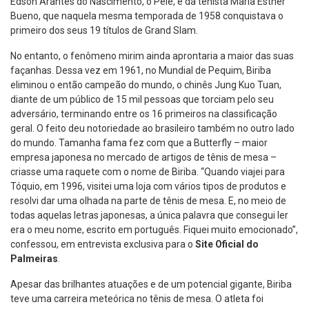
Edson Arantes do Nascimento, o Pelé, e da tenista Maria Esther
Bueno, que naquela mesma temporada de 1958 conquistava o
primeiro dos seus 19 títulos de Grand Slam.
No entanto, o fenômeno mirim ainda aprontaria a maior das suas
façanhas. Dessa vez em 1961, no Mundial de Pequim, Biriba
eliminou o então campeão do mundo, o chinês Jung Kuo Tuan,
diante de um público de 15 mil pessoas que torciam pelo seu
adversário, terminando entre os 16 primeiros na classificação
geral. O feito deu notoriedade ao brasileiro também no outro lado
do mundo. Tamanha fama fez com que a Butterfly – maior
empresa japonesa no mercado de artigos de tênis de mesa –
criasse uma raquete com o nome de Biriba. “Quando viajei para
Tóquio, em 1996, visitei uma loja com vários tipos de produtos e
resolvi dar uma olhada na parte de tênis de mesa. E, no meio de
todas aquelas letras japonesas, a única palavra que consegui ler
era o meu nome, escrito em português. Fiquei muito emocionado”,
confessou, em entrevista exclusiva para o
Site Oficial do
Palmeiras
.
Apesar das brilhantes atuações e de um potencial gigante, Biriba
teve uma carreira meteórica no tênis de mesa. O atleta foi