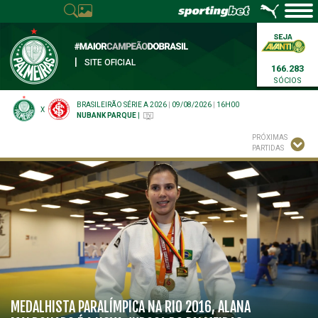
|
SITE OFICIAL
166.283
SÓCIOS
BRASILEIRÃO SÉRIE A 2026
|
09/08/2026
|
16H00
X
NUBANK PARQUE
|
PRÓXIMAS
PARTIDAS
MEDALHISTA PARALÍMPICA NA RIO 2016, ALANA