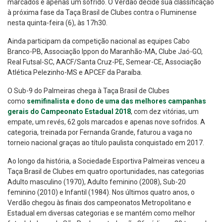
marcados e apenas um sofrido. O Verdão decide sua classificação
à próxima fase da Taça Brasil de Clubes contra o Fluminense
nesta quinta-feira (6), às 17h30.
Ainda participam da competição nacional as equipes Cabo
Branco-PB, Associação Ippon do Maranhão-MA, Clube Jaó-GO,
Real Futsal-SC, AACF/Santa Cruz-PE, Semear-CE, Associação
Atlética Pelezinho-MS e APCEF da Paraíba.
O Sub-9 do Palmeiras chega à Taça Brasil de Clubes
como
semifinalista e dono de uma das melhores campanhas
gerais do Campeonato Estadual 2018
, com dez vitórias, um
empate, um revés, 62 gols marcados e apenas nove sofridos. A
categoria, treinada por Fernanda Grande, faturou a vaga no
torneio nacional graças ao título paulista conquistado em 2017.
Ao longo da história, a Sociedade Esportiva Palmeiras venceu a
Taça Brasil de Clubes em quatro oportunidades, nas categorias
Adulto masculino (1970), Adulto feminino (2008), Sub-20
feminino (2010) e Infantil (1984). Nos últimos quatro anos, o
Verdão chegou às finais dos campeonatos Metropolitano e
Estadual em diversas categorias e se mantém como melhor