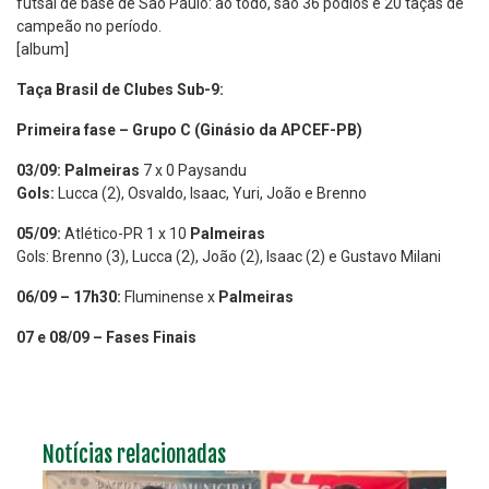
futsal de base de São Paulo: ao todo, são 36 pódios e 20 taças de
campeão no período.
[album]
Taça Brasil de Clubes Sub-9:
Primeira fase – Grupo C (Ginásio da APCEF-PB)
03/09:
Palmeiras
7 x 0 Paysandu
Gols:
Lucca (2), Osvaldo, Isaac, Yuri, João e Brenno
05/09:
Atlético-PR 1 x 10
Palmeiras
Gols: Brenno (3), Lucca (2), João (2), Isaac (2) e Gustavo Milani
06/09 – 17h30:
Fluminense x
Palmeiras
07 e 08/09 – Fases Finais
Notícias relacionadas