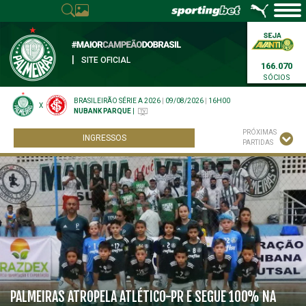
|
SITE OFICIAL
166.070
SÓCIOS
BRASILEIRÃO SÉRIE A 2026
|
09/08/2026
|
16H00
X
NUBANK PARQUE
|
PRÓXIMAS
INGRESSOS
PARTIDAS
PALMEIRAS ATROPELA ATLÉTICO-PR E SEGUE 100% NA