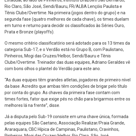
Estadual, ao lado de Pinheiros, Instituto Brazolin/São Bernardo,
Rio Claro, São José, Sendi/Bauru, FR/ALBA Lençóis Paulista e
Tênis Clube/Overtime. Na primeira (jogos dentro do grupo) e na
segunda fase (quatro melhores de cada chave), os times duelam
em turno e returno para decidir os classificados às Séries Ouro,
Prata e Bronze (playoffs).
O mesmo critério classificatório será adotado para os 13 times da
categoria Sub-17, e o Verdão está no Grupo B, com Paulistano,
Pinheiros, Mogi das Cruzes/Helbor, Sendi/Bauru e Tênis
Clube/Overtime. Treinador das duas equipes, Adriano Geraldes vê
com bons olhos o plantel do Verdão para este ano.
“As duas equipes têm grandes atletas, jogadores de primeiro nível
da base. Acredito que ambas têm condições de brigar pelo título
por conta do grupo. As chaves da primeira fase contam com
times fortes, fator que exige pés no chão para brigarmos entre os
melhores lá na frente”, disse.
Já a disputa pelo Sub-19 consiste em uma chave única, formada
pelas equipes São Caetano, Associação Realizar/Praia Grande,
Araraquara, CBC Hípica de Campinas, Paulistano, Cravinhos,
Pinheiros, Mogi das Cruzes/Helbor, Rio Claro, São José,