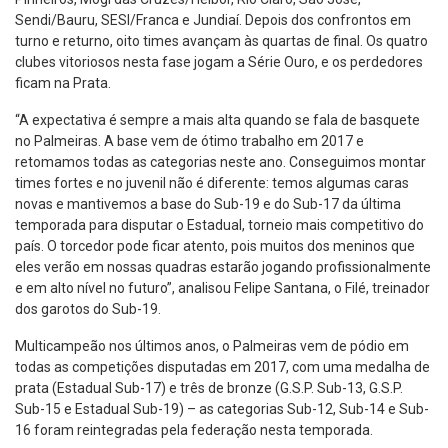
Sendi/Bauru, SESI/Franca e Jundiaí. Depois dos confrontos em
turno e returno, oito times avançam às quartas de final. Os quatro
clubes vitoriosos nesta fase jogam a Série Ouro, e os perdedores
ficam na Prata.
“A expectativa é sempre a mais alta quando se fala de basquete
no Palmeiras. A base vem de ótimo trabalho em 2017 e
retomamos todas as categorias neste ano. Conseguimos montar
times fortes e no juvenil não é diferente: temos algumas caras
novas e mantivemos a base do Sub-19 e do Sub-17 da última
temporada para disputar o Estadual, torneio mais competitivo do
país. O torcedor pode ficar atento, pois muitos dos meninos que
eles verão em nossas quadras estarão jogando profissionalmente
e em alto nível no futuro”, analisou Felipe Santana, o Filé, treinador
dos garotos do Sub-19.
Multicampeão nos últimos anos, o Palmeiras vem de pódio em
todas as competições disputadas em 2017, com uma medalha de
prata (Estadual Sub-17) e três de bronze (G.S.P. Sub-13, G.S.P.
Sub-15 e Estadual Sub-19) – as categorias Sub-12, Sub-14 e Sub-
16 foram reintegradas pela federação nesta temporada.