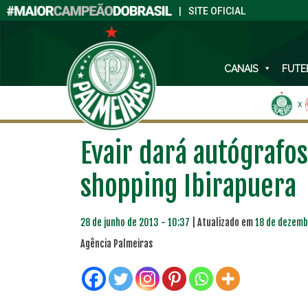
|
SITE OFICIAL
CANAIS
FUTE
X
Evair dará autógrafo
shopping Ibirapuera
28 de junho de 2013 - 10:37
| Atualizado em
18 de dezemb
Agência Palmeiras
PLANO PRATA
PLA
46
R$
,04