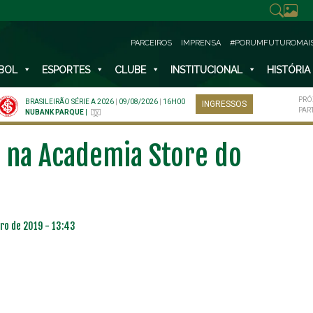
PARCEIROS
IMPRENSA
#PORUMFUTUROMAI
BOL
ESPORTES
CLUBE
INSTITUCIONAL
HISTÓRIA
PRÓ
BRASILEIRÃO SÉRIE A 2026
|
09/08/2026
|
16H00
INGRESSOS
PAR
NUBANK PARQUE
|
s na Academia Store do
ro de 2019 - 13:43
NO ESPECIAL
PLANO PRATA SUPERIOR
23
85
R$
,01
R$
,52