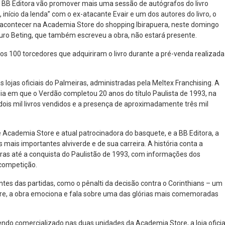
e BB Editora vão promover mais uma sessão de autógrafos do livro
início da lenda” com o ex-atacante Evair e um dos autores do livro, o
ai acontecer na Academia Store do shopping Ibirapuera, neste domingo
Mauro Beting, que também escreveu a obra, não estará presente.
 os 100 torcedores que adquiriram o livro durante a pré-venda realizada
lojas oficiais do Palmeiras, administradas pela Meltex Franchising. A
ia em que o Verdão completou 20 anos do título Paulista de 1993, na
ois mil livros vendidos e a presença de aproximadamente três mil
 Academia Store e atual patrocinadora do basquete, e a BB Editora, a
s mais importantes alviverde e de sua carreira. A história conta a
iras até a conquista do Paulistão de 1993, com informações dos
 competição.
es das partidas, como o pênalti da decisão contra o Corinthians – um
obre, a obra emociona e fala sobre uma das glórias mais comemoradas
 sendo comercializado nas duas unidades da Academia Store, a loja oficia