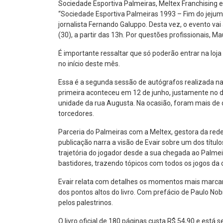
Sociedade Esportiva Palmeiras, Meltex Franchising 
“Sociedade Esportiva Palmeiras 1993 – Fim do jejum, 
jornalista Fernando Galuppo. Desta vez, o evento v
(30), a partir das 13h. Por questões profissionais, 
É importante ressaltar que só poderão entrar na loja
no início deste mês.
Essa é a segunda sessão de autógrafos realizada nas 
primeira aconteceu em 12 de junho, justamente no d
unidade da rua Augusta. Na ocasião, foram mais de d
torcedores.
Parceria do Palmeiras com a Meltex, gestora da rede
publicação narra a visão de Evair sobre um dos título
trajetória do jogador desde a sua chegada ao Palme
bastidores, trazendo tópicos com todos os jogos da
Evair relata com detalhes os momentos mais marcant
dos pontos altos do livro. Com prefácio de Paulo N
pelos palestrinos.
O livro oficial de 180 páginas custa R$ 54,90 e está