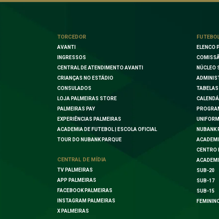
TORCEDOR
FUTEBO
AVANTI
ELENCO 
INGRESSOS
COMISSÃ
CENTRAL DE ATENDIMENTO AVANTI
NÚCLEO 
CRIANÇAS NO ESTÁDIO
ADMINIS
CONSULADOS
TABELAS
LOJA PALMEIRAS STORE
CALENDÁ
PALMEIRAS PAY
PROGRA
EXPERIÊNCIAS PALMEIRAS
UNIFORM
ACADEMIA DE FUTEBOL | ESCOLA OFICIAL
NUBANK 
TOUR DO NUBANK PARQUE
ACADEMI
CENTRO 
CENTRAL DE MÍDIA
ACADEMI
TV PALMEIRAS
SUB-20
APP PALMEIRAS
SUB-17
FACEBOOK PALMEIRAS
SUB-15
INSTAGRAM PALMEIRAS
FEMININ
X PALMEIRAS