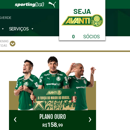
SVERDE
SERVIÇOS
0
SÓCIOS
XIMAS
TIDAS
‹
›
PLANO OURO
PL
158
R$
,99