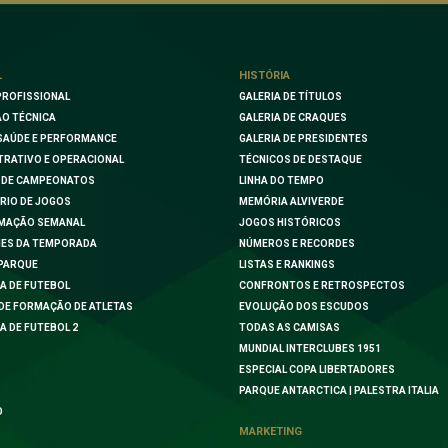
L
HISTÓRIA
PROFISSIONAL
GALERIA DE TÍTULOS
O TÉCNICA
GALERIA DE CRAQUES
SAÚDE E PERFORMANCE
GALERIA DE PRESIDENTES
TRATIVO E OPERACIONAL
TÉCNICOS DE DESTAQUE
 DE CAMPEONATOS
LINHA DO TEMPO
RIO DE JOGOS
MEMÓRIA ALVIVERDE
MAÇÃO SEMANAL
JOGOS HISTÓRICOS
ES DA TEMPORADA
NÚMEROS E RECORDES
PARQUE
LISTAS E RANKINGS
A DE FUTEBOL
CONFRONTOS E RETROSPECTOS
DE FORMAÇÃO DE ATLETAS
EVOLUÇÃO DOS ESCUDOS
A DE FUTEBOL 2
TODAS AS CAMISAS
MUNDIAL INTERCLUBES 1951
ESPECIAL COPA LIBERTADORES
PARQUE ANTARCTICA | PALESTRA ITALIA
O
MARKETING